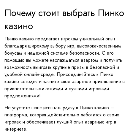
Почему стоит выбрать Пинко
казино
Пинко казино предлагает игрокам уникальный опыт
благодаря широкому выбору игр, высококачественным
бонусам и надежной системе безопасности. С его
помощью вы можете наслаждаться азартом и получить
возможность выиграть крупные призы в безопасной и
удобной онлайн-среде. Присоединяйтесь к Пинко
казино сегодня и начните свое азартное приключение с
привлекательными акциями и лучшими игровыми
предложениями!
Не упустите шанс испытать удачу в Пинко казино —
платформа, которая действительно заботится о своих
игроках и обеспечивает лучший опыт азартных игр в
интернете.