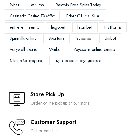
1xbet
athlima
Basswin Free Spins Today
Casinado Casino Ελλάδα
Efbet Official Site
entretenimiento
hugobet
leon bet
Platforms
Spinmills online
Sportuna
Superbet
Unibet
Verywell casino
Winbet
Yoyospins online casino
Νέες πλατφόρμες
αξιοπιστες στοιχηματικες
Store Pick Up
Order online pick up at our store
Customer Support
Call or email us