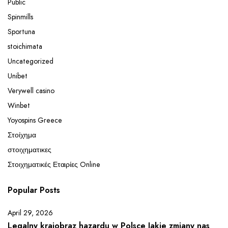
Public
Spinmills
Sportuna
stoichimata
Uncategorized
Unibet
Verywell casino
Winbet
Yoyospins Greece
Στοίχημα
στοιχηματικες
Στοιχηματικές Εταιρίες Online
Popular Posts
April 29, 2026
Legalny krajobraz hazardu w Polsce Jakie zmiany nas