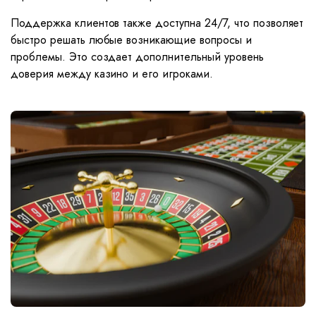
Поддержка клиентов также доступна 24/7, что позволяет
быстро решать любые возникающие вопросы и
проблемы. Это создает дополнительный уровень
доверия между казино и его игроками.