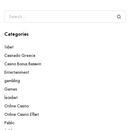
Categories
1xbet
Casinado Greece
Casino Bonus Basswin
Entertainment
gambling
Games
leonbet
Online Casino
Online Casino Efbet
Pablic