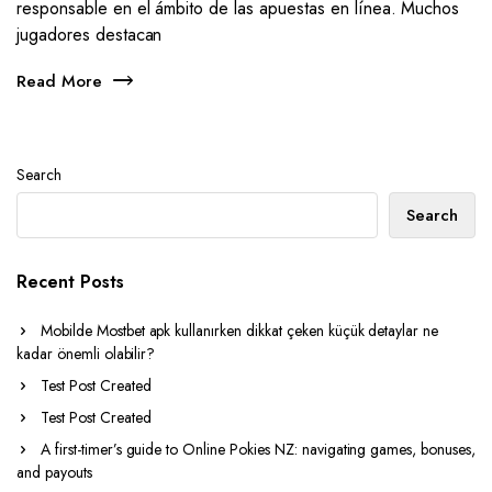
responsable en el ámbito de las apuestas en línea. Muchos
jugadores destacan
Read More
Search
Search
Recent Posts
Mobilde Mostbet apk kullanırken dikkat çeken küçük detaylar ne
kadar önemli olabilir?
Test Post Created
Test Post Created
A first-timer’s guide to Online Pokies NZ: navigating games, bonuses,
and payouts