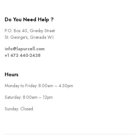
Do You Need Help ?
P.O. Box 40, Granby Street
St. George’s, Grenada W.I.
info@lapurcell.com
+1 473 440-2438
Hours
Monday to Friday: 8.00am – 4.30pm
Saturday: 8:00am – 12pm
Sunday: Closed