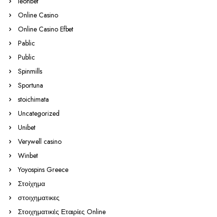
leonbet
Online Casino
Online Casino Efbet
Pablic
Public
Spinmills
Sportuna
stoichimata
Uncategorized
Unibet
Verywell casino
Winbet
Yoyospins Greece
Στοίχημα
στοιχηματικες
Στοιχηματικές Εταιρίες Online