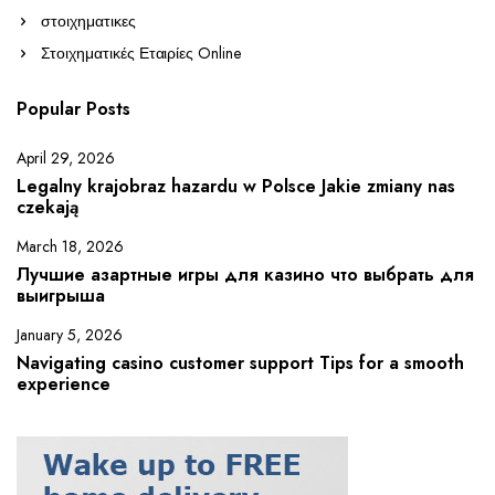
στοιχηματικες
Στοιχηματικές Εταιρίες Online
Popular Posts
April 29, 2026
Legalny krajobraz hazardu w Polsce Jakie zmiany nas
czekają
March 18, 2026
Лучшие азартные игры для казино что выбрать для
выигрыша
January 5, 2026
Navigating casino customer support Tips for a smooth
experience