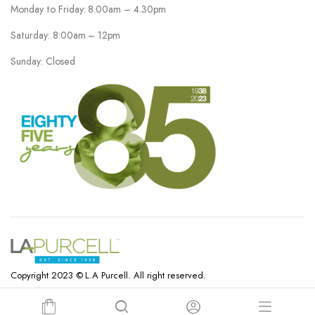
Monday to Friday: 8.00am – 4.30pm
Saturday: 8:00am – 12pm
Sunday: Closed
Copyright 2023 © L.A Purcell. All right reserved.