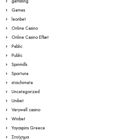
gambling
Games
leonbet
Online Casino
Online Casino Efbet
Pablic
Public
Spinmills
Sportuna
stoichimata
Uncategorized
Unibet
Verywell casino
Winbet
Yoyospins Greece
Στοίχημα