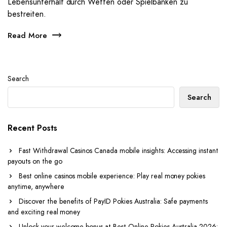
Lebensunterhalt durch Wetten oder Spielbanken zu
bestreiten.
Read More
Search
Search
Recent Posts
Fast Withdrawal Casinos Canada mobile insights: Accessing instant
payouts on the go
Best online casinos mobile experience: Play real money pokies
anytime, anywhere
Discover the benefits of PayID Pokies Australia: Safe payments
and exciting real money
Unlock your welcome bonus at Best Online Pokies Australia 2026: