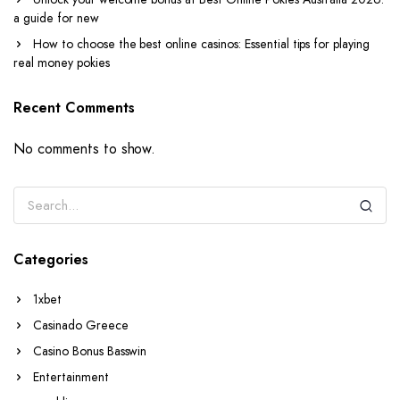
a guide for new
How to choose the best online casinos: Essential tips for playing
real money pokies
Recent Comments
No comments to show.
Categories
1xbet
Casinado Greece
Casino Bonus Basswin
Entertainment