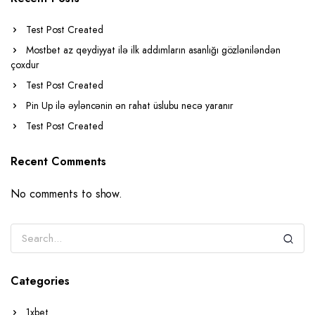
Test Post Created
Mostbet az qeydiyyat ilə ilk addımların asanlığı gözləniləndən
çoxdur
Test Post Created
Pin Up ilə əyləncənin ən rahat üslubu necə yaranır
Test Post Created
Recent Comments
No comments to show.
Categories
1xbet