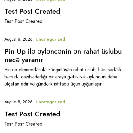
Test Post Created
Test Post Created
August 8, 2026
Uncategorized
Pin Up ilə əyləncənin ən rahat üslubu
necə yaranır
Pin up elementləri ilə zənginləşən rahat üslub, həm sadəlik,
həm də cazibədarlığı bir araya gətirərək əyləncəni daha
əlçatan edir və gündəlik istifadə üçün uyğunlaşır.
August 8, 2026
Uncategorized
Test Post Created
Test Post Created