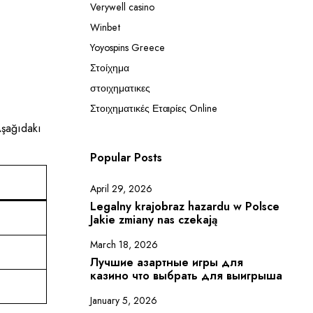
Verywell casino
Winbet
Yoyospins Greece
Στοίχημα
στοιχηματικες
Στοιχηματικές Εταιρίες Online
Aşağıdakı
Popular Posts
April 29, 2026
Legalny krajobraz hazardu w Polsce
Jakie zmiany nas czekają
March 18, 2026
Лучшие азартные игры для
казино что выбрать для выигрыша
January 5, 2026