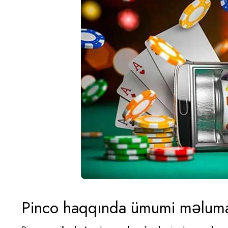
Pinco haqqında ümumi məlum