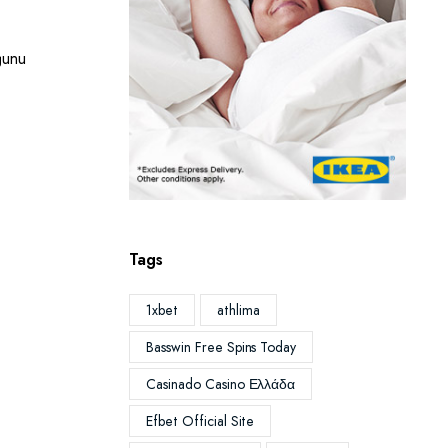
ğunu
Tags
1xbet
athlima
Basswin Free Spins Today
Casinado Casino Ελλάδα
Efbet Official Site