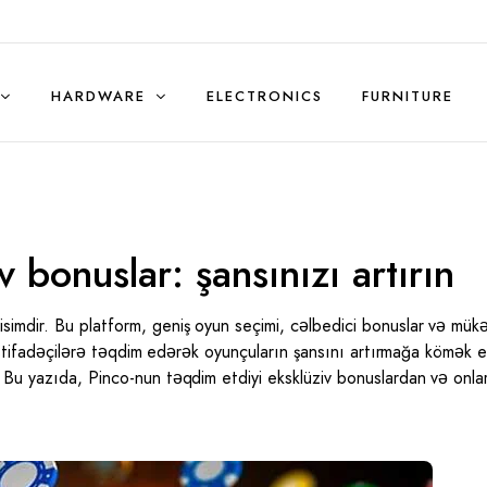
HARDWARE
ELECTRONICS
FURNITURE
Sales & Rentals (Residential)
 bonuslar: şansınızı artırın
simdir. Bu platform, geniş oyun seçimi, cəlbedici bonuslar və mü
ə, istifadəçilərə təqdim edərək oyunçuların şansını artırmağa kömək 
 Bu yazıda, Pinco-nun təqdim etdiyi eksklüziv bonuslardan və onla