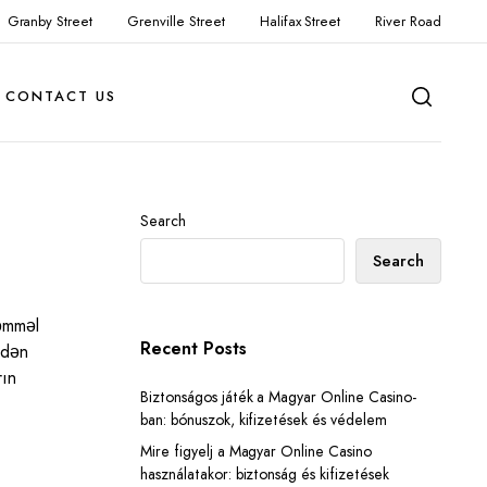
Granby Street
Grenville Street
Halifax Street
River Road
CONTACT US
Search
Search
kəmməl
Recent Posts
edən
rın
Biztonságos játék a Magyar Online Casino-
ban: bónuszok, kifizetések és védelem
Mire figyelj a Magyar Online Casino
használatakor: biztonság és kifizetések