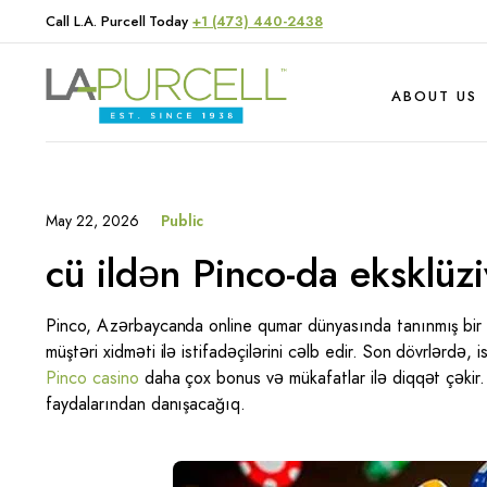
Call L.A. Purcell Today
+1 (473) 440-2438
ABOUT US
May 22, 2026
Public
Hardware
Produce
cü ildən Pinco-da eksklüziv
Livestock
Pinco, Azərbaycanda online qumar dünyasında tanınmış bir i
müştəri xidməti ilə istifadəçilərini cəlb edir. Son dövrlərd
Pinco casino
daha çox bonus və mükafatlar ilə diqqət çəkir.
faydalarından danışacağıq.