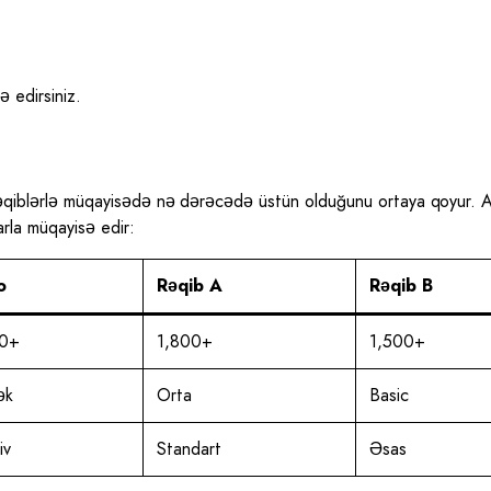
 edirsiniz.
r rəqiblərlə müqayisədə nə dərəcədə üstün olduğunu ortaya qoyur. 
arla müqayisə edir:
o
Rəqib A
Rəqib B
00+
1,800+
1,500+
ək
Orta
Basic
iv
Standart
Əsas