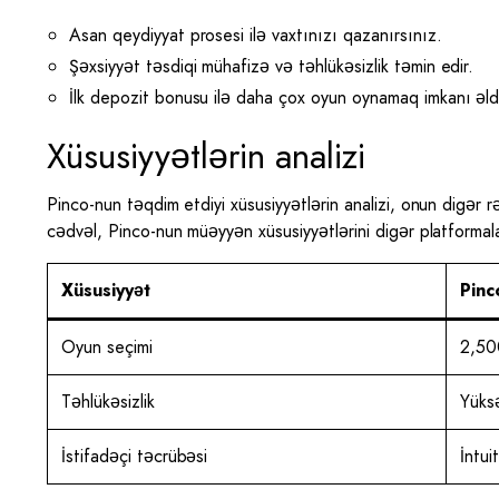
Asan qeydiyyat prosesi ilə vaxtınızı qazanırsınız.
Şəxsiyyət təsdiqi mühafizə və təhlükəsizlik təmin edir.
İlk depozit bonusu ilə daha çox oyun oynamaq imkanı əldə
Xüsusiyyətlərin analizi
Pinco-nun təqdim etdiyi xüsusiyyətlərin analizi, onun digə
cədvəl, Pinco-nun müəyyən xüsusiyyətlərini digər platformal
Xüsusiyyət
Pinc
Oyun seçimi
2,5
Təhlükəsizlik
Yüks
İstifadəçi təcrübəsi
İntuit