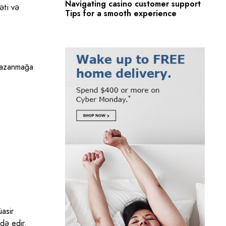
Navigating casino customer support
əti və
Tips for a smooth experience
 qazanmağa
üasir
də edir.