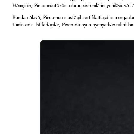
Həmçinin, Pinco müntəzəm olaraq sistemlərini yeniləyir və təh
Bundan əlavə, Pinco-nun müstəqil sertifikatlaşdırma orqanlar
təmin edir. İstifadəçilər, Pinco-da oyun oynayarkən rahat bir 