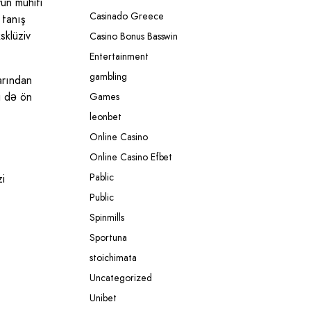
yun mühiti
Casinado Greece
 tanış
sklüziv
Casino Bonus Basswin
Entertainment
gambling
arından
i də ön
Games
leonbet
Online Casino
Online Casino Efbet
Pablic
zi
Public
Spinmills
Sportuna
stoichimata
Uncategorized
Unibet