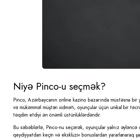
Niyə Pinco-u seçmək?
Pinco, Azərbaycanın online kazino bazarında müstəsna bir y
və mükəmməl müştəri xidməti, oyunçular üçün unikal bir təcrüb
təqdim etdiyi ən önəmli üstünlüklərdəndir.
Bu səbəblərlə, Pinco-nu seçərək, oyunçular yalnız əyləncə d
qeydiyyatdan keçin və eksklüziv bonuslardan yararlanaraq şan