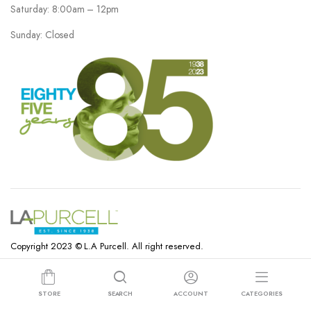
Saturday: 8:00am – 12pm
Sunday: Closed
Copyright 2023 © L.A Purcell. All right reserved.
STORE
SEARCH
ACCOUNT
CATEGORIES