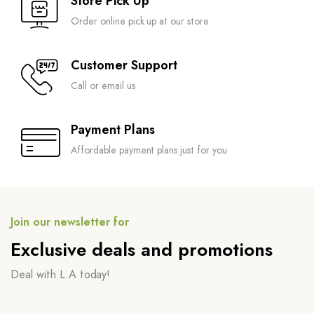
Store Pick Up
Order online pick up at our store
Customer Support
Call or email us
Payment Plans
Affordable payment plans just for you
Join our newsletter for
Exclusive deals and promotions
Deal with L.A today!