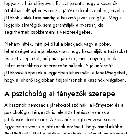
legyünk a ház előnyével. Ez azt jelenti, hogy a kaszinók
általában előnyben vannak a játékosokkal szemben, mivel a
játékok kialakítása mindig a kaszinó javát szolgálja. Még a
legjobb stratégiák sem garantálják a nyerést, de
segíthetnek csökkenteni a veszteségeket.
Néhány játék, mint például a blackjack vagy a póker,
lehetőséget ad a játékosoknak, hogy használják a tudásukat
és a stratégiáikat, míg más játékok, mint a nyerőgépek,
teljes mértékben a szerencsén múlnak. A jól informált
játékosok képesek a legjobban kihasználni a lehetőségeket,
hogy a lehető legjobban teljesítsenek a kaszinók világában.
A pszichológiai tényezők szerepe
A kaszinók nemcsak a játékokról szólnak; a környezet és a
pszichológiai tényezők is jelentős hatással vannak a
játékosok döntéseire. A kaszinók megtervezése során
figyelembe veszik a játékosok érzéseit, hogy minél inkább
ösztönözzék őket a játékra. A színek, a fények és a hangok