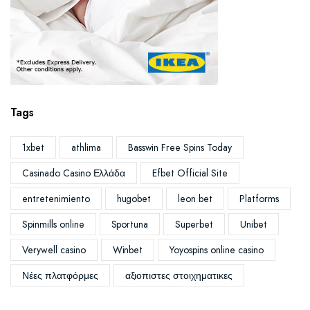
Tags
1xbet
athlima
Basswin Free Spins Today
Casinado Casino Ελλάδα
Efbet Official Site
entretenimiento
hugobet
leon bet
Platforms
Spinmills online
Sportuna
Superbet
Unibet
Verywell casino
Winbet
Yoyospins online casino
Νέες πλατφόρμες
αξιοπιστες στοιχηματικες