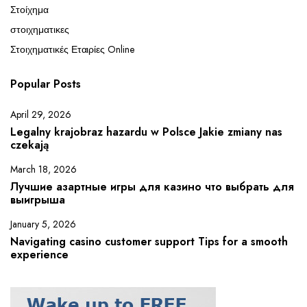
Στοίχημα
στοιχηματικες
Στοιχηματικές Εταιρίες Online
Popular Posts
April 29, 2026
Legalny krajobraz hazardu w Polsce Jakie zmiany nas
czekają
March 18, 2026
Лучшие азартные игры для казино что выбрать для
выигрыша
January 5, 2026
Navigating casino customer support Tips for a smooth
experience