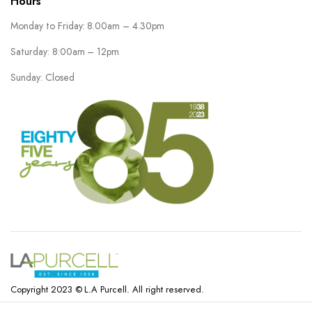
Hours
Monday to Friday: 8.00am – 4.30pm
Saturday: 8:00am – 12pm
Sunday: Closed
Copyright 2023 © L.A Purcell. All right reserved.