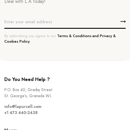
Deal with L.A today!
By subscribing you agree to our
Terms & Conditions and Privacy &
Cookies Policy.
Do You Need Help ?
P.O. Box 40, Granby Street
St. George’s, Grenada W.I.
info@lapurcell.com
+1 473 440-2438