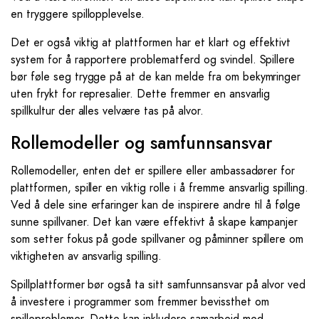
en tryggere spillopplevelse.
Det er også viktig at plattformen har et klart og effektivt
system for å rapportere problematferd og svindel. Spillere
bør føle seg trygge på at de kan melde fra om bekymringer
uten frykt for represalier. Dette fremmer en ansvarlig
spillkultur der alles velvære tas på alvor.
Rollemodeller og samfunnsansvar
Rollemodeller, enten det er spillere eller ambassadører for
plattformen, spiller en viktig rolle i å fremme ansvarlig spilling.
Ved å dele sine erfaringer kan de inspirere andre til å følge
sunne spillvaner. Det kan være effektivt å skape kampanjer
som setter fokus på gode spillvaner og påminner spillere om
viktigheten av ansvarlig spilling.
Spillplattformer bør også ta sitt samfunnsansvar på alvor ved
å investere i programmer som fremmer bevissthet om
spilleproblemer. Dette kan inkludere samarbeid med