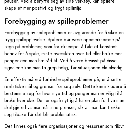
pauser. Ved å benytte seg av slike verktøy, kan spillere
skape et mer positivt og trygt spillmiljø.
Forebygging av spilleproblemer
Forebygging av spilleproblemer er avgjørende for å sikre en
trygg spillopplevelse. Spillere bør være oppmerksomme på
tegn på problemer, som for eksempel å føle et konstant
behov for å spille, miste oversikten over tid eller bruke mer
penger enn man har råd til. Ved å være bevisst på disse
signalene kan man ta grep tidlig, før situasjonen blir alvorlig.
En effektiv måte å forhindre spilleproblemer på, er å sette
realistiske mål og grenser for seg selv. Dette kan inkludere å
bestemme seg for hvor mye tid og penger man er villig til å
bruke hver uke. Det er også nyttig å ha en plan for hva man
skal gjøre hvis man når sine grenser, slik at man kan trekke
seg tilbake før det blir problematisk.
Det finnes også flere organisasjoner og ressurser som tilbyr