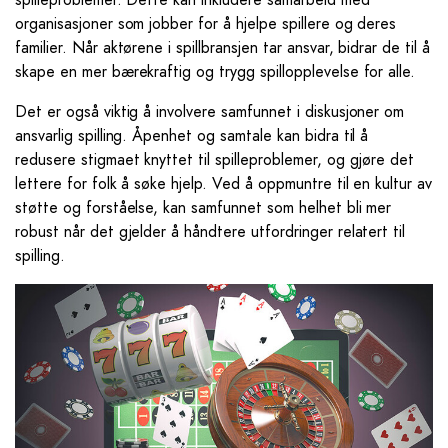
organisasjoner som jobber for å hjelpe spillere og deres
familier. Når aktørene i spillbransjen tar ansvar, bidrar de til å
skape en mer bærekraftig og trygg spillopplevelse for alle.
Det er også viktig å involvere samfunnet i diskusjoner om
ansvarlig spilling. Åpenhet og samtale kan bidra til å
redusere stigmaet knyttet til spilleproblemer, og gjøre det
lettere for folk å søke hjelp. Ved å oppmuntre til en kultur av
støtte og forståelse, kan samfunnet som helhet bli mer
robust når det gjelder å håndtere utfordringer relatert til
spilling.