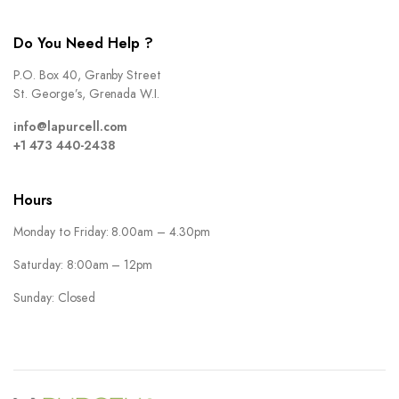
Do You Need Help ?
P.O. Box 40, Granby Street
St. George’s, Grenada W.I.
info@lapurcell.com
+1 473 440-2438
Hours
Monday to Friday: 8.00am – 4.30pm
Saturday: 8:00am – 12pm
Sunday: Closed