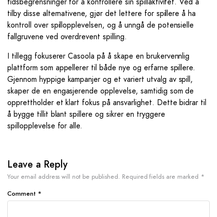
tidsbegrensninger for å kontrollere sin spillaktivitet. Ved å
tilby disse alternativene, gjør det lettere for spillere å ha
kontroll over spillopplevelsen, og å unngå de potensielle
fallgruvene ved overdrevent spilling.
I tillegg fokuserer Casoola på å skape en brukervennlig
plattform som appellerer til både nye og erfarne spillere.
Gjennom hyppige kampanjer og et variert utvalg av spill,
skaper de en engasjerende opplevelse, samtidig som de
opprettholder et klart fokus på ansvarlighet. Dette bidrar til
å bygge tillit blant spillere og sikrer en tryggere
spillopplevelse for alle.
Leave a Reply
Your email address will not be published.
Required fields are marked
*
Comment
*