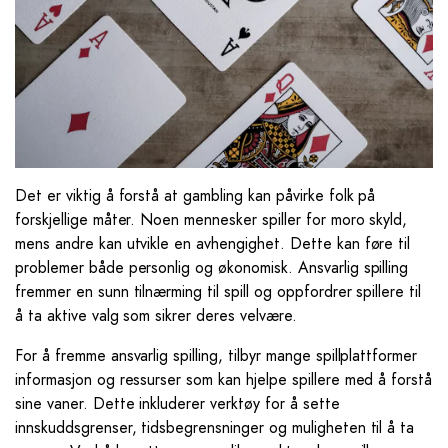
Det er viktig å forstå at gambling kan påvirke folk på
forskjellige måter. Noen mennesker spiller for moro skyld,
mens andre kan utvikle en avhengighet. Dette kan føre til
problemer både personlig og økonomisk. Ansvarlig spilling
fremmer en sunn tilnærming til spill og oppfordrer spillere til
å ta aktive valg som sikrer deres velvære.
For å fremme ansvarlig spilling, tilbyr mange spillplattformer
informasjon og ressurser som kan hjelpe spillere med å forstå
sine vaner. Dette inkluderer verktøy for å sette
innskuddsgrenser, tidsbegrensninger og muligheten til å ta