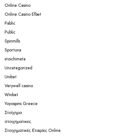
Online Casino
Online Casino Efbet
Pablic
Public
Spinmills
Sportuna
stoichimata
Uncategorized
Unibet
Verywell casino
Winbet
Yoyospins Greece
Στοίχημα
στοιχηματικες
Στοιχηματικές Εταιρίες Online