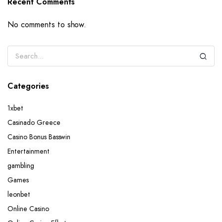
Recent Comments
No comments to show.
Categories
1xbet
Casinado Greece
Casino Bonus Basswin
Entertainment
gambling
Games
leonbet
Online Casino