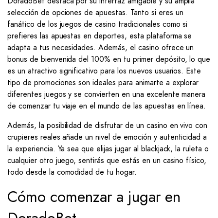
DoradoBet destaca por su interfaz amigable y su amplia
selección de opciones de apuestas. Tanto si eres un
fanático de los juegos de casino tradicionales como si
prefieres las apuestas en deportes, esta plataforma se
adapta a tus necesidades. Además, el casino ofrece un
bonus de bienvenida del 100% en tu primer depósito, lo que
es un atractivo significativo para los nuevos usuarios. Este
tipo de promociones son ideales para animarte a explorar
diferentes juegos y se convierten en una excelente manera
de comenzar tu viaje en el mundo de las apuestas en línea.
Además, la posibilidad de disfrutar de un casino en vivo con
crupieres reales añade un nivel de emoción y autenticidad a
la experiencia. Ya sea que elijas jugar al blackjack, la ruleta o
cualquier otro juego, sentirás que estás en un casino físico,
todo desde la comodidad de tu hogar.
Cómo comenzar a jugar en