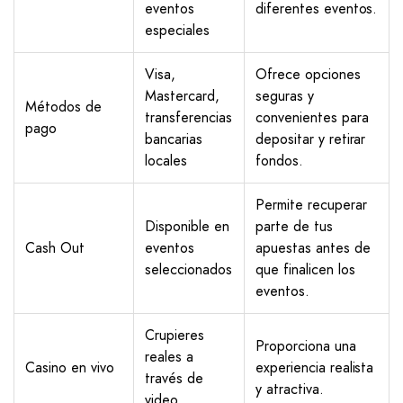
eventos
diferentes eventos.
especiales
Visa,
Ofrece opciones
Mastercard,
seguras y
Métodos de
transferencias
convenientes para
pago
bancarias
depositar y retirar
locales
fondos.
Permite recuperar
Disponible en
parte de tus
Cash Out
eventos
apuestas antes de
seleccionados
que finalicen los
eventos.
Crupieres
Proporciona una
reales a
Casino en vivo
experiencia realista
través de
y atractiva.
video