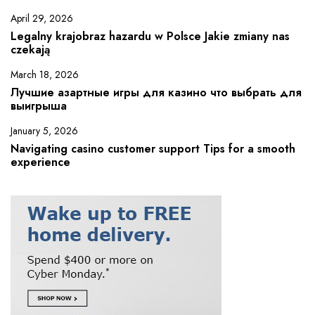
April 29, 2026
Legalny krajobraz hazardu w Polsce Jakie zmiany nas
czekają
March 18, 2026
Лучшие азартные игры для казино что выбрать для
выигрыша
January 5, 2026
Navigating casino customer support Tips for a smooth
experience