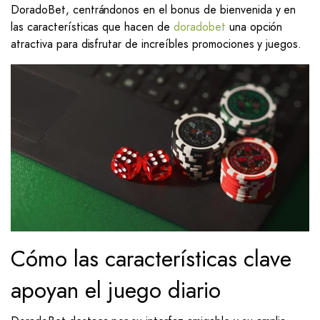
DoradoBet, centrándonos en el bonus de bienvenida y en
las características que hacen de
doradobet
una opción
atractiva para disfrutar de increíbles promociones y juegos.
Cómo las características clave
apoyan el juego diario