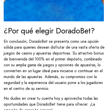
¿Por qué elegir DoradoBet?
En conclusión, DoradoBet se presenta como una opción
sólida para quienes desean disfrutar de una vasta oferta de
juegos de casino y apuestas deportivas. Su atractivo bonus
de bienvenida del 100% en el primer depósito, combinado
con su amplia gama de juegos y opciones de apuestas, lo
convierten en un lugar ideal para iniciarse o continuar en el
mundo de las apuestas. Además, su compromiso con la
seguridad y la experiencia del usuario pone a los jugadores
en el centro de su servicio.
No dudes en crear tu cuenta hoy y aprovecha todas las
oportunidades que DoradoBet tiene para ofrecer. ¡La