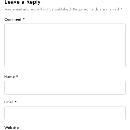
Leave a Reply
Your email address will not be published.
Required fields are marked
*
Comment
*
Name
*
Email
*
Website