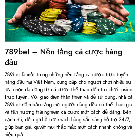
789bet – Nền tảng cá cược hàng
đầu
789bet là một trong những nền tảng cá cược trực tuyến
hàng đầu tại Việt Nam, cung cấp cho người chơi nhiều sự
lựa chọn đa dạng từ cá cược thể thao đến trò chơi casino
trực tuyến. Với giao diện thân thiện và dễ sử dụng, nhà cái
789bet đảm bảo rằng mọi người dùng đều có thể tham gia
và tận hưởng trải nghiệm cá cược một cách dễ dàng. Bên
cạnh đó, đội ngũ hỗ trợ khách hàng sẵn sàng hỗ trợ 24/7,
giúp bạn giải quyết mọi thắc mắc một cách nhanh chóng và
hiệu quả.