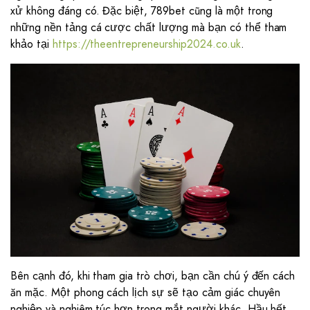
xử không đáng có. Đặc biệt, 789bet cũng là một trong
những nền tảng cá cược chất lượng mà bạn có thể tham
khảo tại
https://theentrepreneurship2024.co.uk
.
Bên cạnh đó, khi tham gia trò chơi, bạn cần chú ý đến cách
ăn mặc. Một phong cách lịch sự sẽ tạo cảm giác chuyên
nghiệp và nghiêm túc hơn trong mắt người khác. Hầu hết