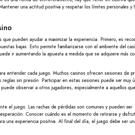
ntener una actitud positiva y respetar los límites personales y l
sino
jos que pueden ayudar a maximizar la experiencia. Primero, es re
stas bajas. Esto permite familiarizarse con el ambiente del casi
puede ir aumentando la apuesta a medida que se adquiere más co
ara entender cada juego. Muchos casinos ofrecen sesiones de pr
 reglas sin presión. Participar en estas sesiones puede ser muy út
e puede observar a otros jugadores, especialmente a aquellos qu
ante el juego. Las rachas de pérdidas son comunes y pueden ser
esesperación. Conocer cuándo es el momento de retirarse y disfrut
a una experiencia positiva. Al final del día, el juego debe ser un