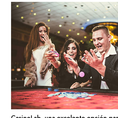
CasinoLab, una excelente opción par