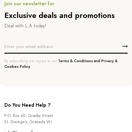
Join our newsletter for
Exclusive deals and promotions
Deal with L.A today!
By subscribing you agree to our
Terms & Conditions and Privacy &
Cookies Policy.
Do You Need Help ?
P.O. Box 40, Granby Street
St. George’s, Grenada W.I.