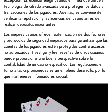
excepción. Es esencial elegir casinos en línea que utilicen
tecnología de cifrado avanzada para proteger los datos y
transacciones de los jugadores. Además, es conveniente
verificar la reputación y las licencias del casino antes de
realizar depósitos importantes.
Los mejores casinos ofrecen autenticación de dos factores
y protocolos de seguridad mejorados para garantizar que las
cuentas de los jugadores estén protegidas contra accesos
no autorizados. Investigar y leer reseñas de otros usuarios
puede proporcionar una buena perspectiva sobre la
confiabilidad de un casino específico. Las regulaciones en
torno a las criptomonedas están en pleno desarrollo, por lo
que mantenerse informado es crucial.