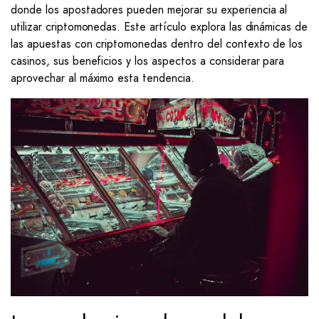
donde los apostadores pueden mejorar su experiencia al
utilizar criptomonedas. Este artículo explora las dinámicas de
las apuestas con criptomonedas dentro del contexto de los
casinos, sus beneficios y los aspectos a considerar para
aprovechar al máximo esta tendencia.