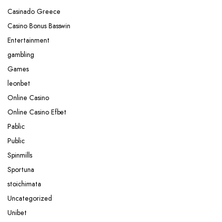
Casinado Greece
Casino Bonus Basswin
Entertainment
gambling
Games
leonbet
Online Casino
Online Casino Efbet
Pablic
Public
Spinmills
Sportuna
stoichimata
Uncategorized
Unibet