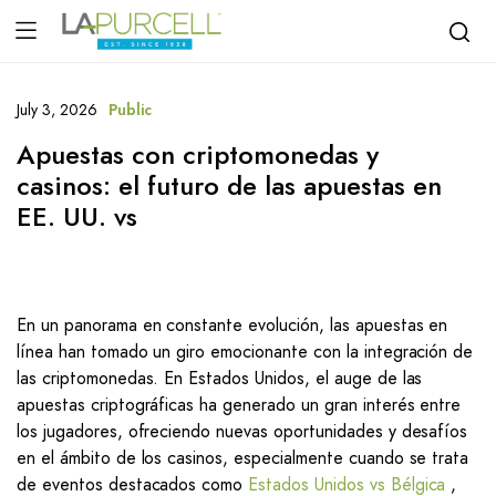
July 3, 2026
Public
Apuestas con criptomonedas y
casinos: el futuro de las apuestas en
EE. UU. vs
En un panorama en constante evolución, las apuestas en
línea han tomado un giro emocionante con la integración de
las criptomonedas. En Estados Unidos, el auge de las
apuestas criptográficas ha generado un gran interés entre
los jugadores, ofreciendo nuevas oportunidades y desafíos
en el ámbito de los casinos, especialmente cuando se trata
de eventos destacados como
Estados Unidos vs Bélgica
,