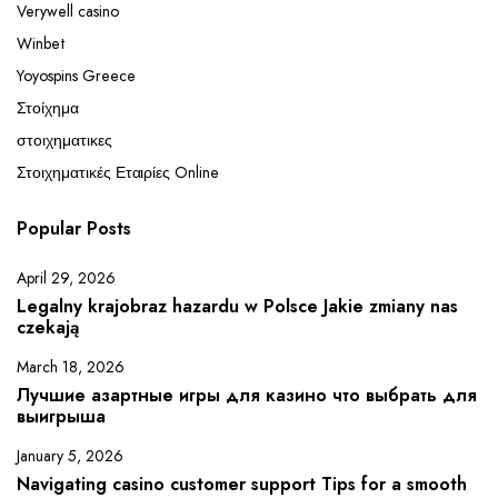
Verywell casino
Winbet
Yoyospins Greece
Στοίχημα
στοιχηματικες
Στοιχηματικές Εταιρίες Online
Popular Posts
April 29, 2026
Legalny krajobraz hazardu w Polsce Jakie zmiany nas
czekają
March 18, 2026
Лучшие азартные игры для казино что выбрать для
выигрыша
January 5, 2026
Navigating casino customer support Tips for a smooth