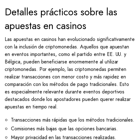
Detalles prácticos sobre las
apuestas en casinos
Las apuestas en casinos han evolucionado significativamente
con la inclusión de criptomonedas. Aquellos que apuestan
en eventos importantes, como el partido entre EE. UU. y
Bélgica, pueden beneficiarse enormemente al utilizar
criptomonedas. Por ejemplo, las criptomonedas permiten
realizar transacciones con menor costo y más rapidez en
comparación con los métodos de pago tradicionales. Esto
es especialmente relevante durante eventos deportivos
destacados donde los apostadores pueden querer realizar
apuestas en tiempo real.
Transacciones más rápidas que los métodos tradicionales.
Comisiones más bajas que las opciones bancarias.
Mayor privacidad en las transacciones realizadas.