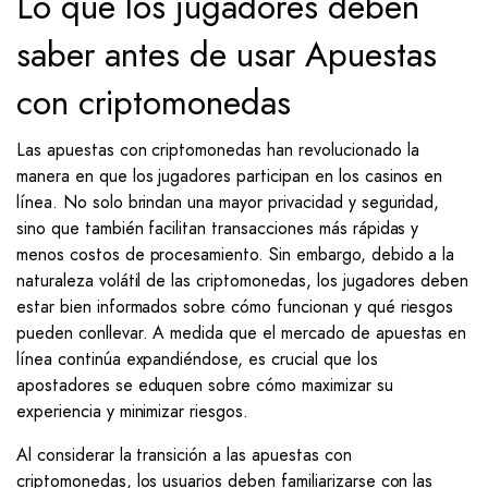
Lo que los jugadores deben
saber antes de usar Apuestas
con criptomonedas
Las apuestas con criptomonedas han revolucionado la
manera en que los jugadores participan en los casinos en
línea. No solo brindan una mayor privacidad y seguridad,
sino que también facilitan transacciones más rápidas y
menos costos de procesamiento. Sin embargo, debido a la
naturaleza volátil de las criptomonedas, los jugadores deben
estar bien informados sobre cómo funcionan y qué riesgos
pueden conllevar. A medida que el mercado de apuestas en
línea continúa expandiéndose, es crucial que los
apostadores se eduquen sobre cómo maximizar su
experiencia y minimizar riesgos.
Al considerar la transición a las apuestas con
criptomonedas, los usuarios deben familiarizarse con las