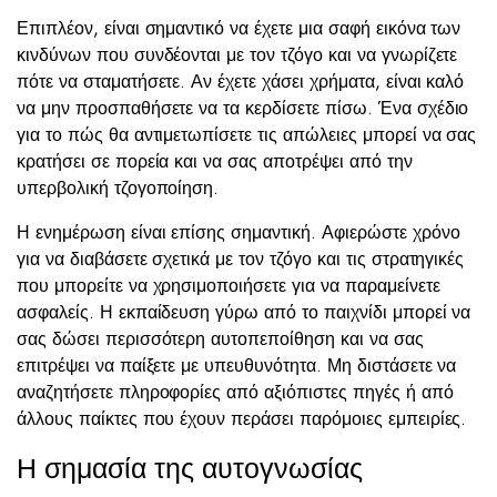
Επιπλέον, είναι σημαντικό να έχετε μια σαφή εικόνα των
κινδύνων που συνδέονται με τον τζόγο και να γνωρίζετε
πότε να σταματήσετε. Αν έχετε χάσει χρήματα, είναι καλό
να μην προσπαθήσετε να τα κερδίσετε πίσω. Ένα σχέδιο
για το πώς θα αντιμετωπίσετε τις απώλειες μπορεί να σας
κρατήσει σε πορεία και να σας αποτρέψει από την
υπερβολική τζογοποίηση.
Η ενημέρωση είναι επίσης σημαντική. Αφιερώστε χρόνο
για να διαβάσετε σχετικά με τον τζόγο και τις στρατηγικές
που μπορείτε να χρησιμοποιήσετε για να παραμείνετε
ασφαλείς. Η εκπαίδευση γύρω από το παιχνίδι μπορεί να
σας δώσει περισσότερη αυτοπεποίθηση και να σας
επιτρέψει να παίξετε με υπευθυνότητα. Μη διστάσετε να
αναζητήσετε πληροφορίες από αξιόπιστες πηγές ή από
άλλους παίκτες που έχουν περάσει παρόμοιες εμπειρίες.
Η σημασία της αυτογνωσίας