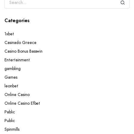
Categories
1xbet
Casinado Greece
Casino Bonus Basswin
Entertainment
gambling
Games
leonbet
Online Casino
Online Casino Efbet
Pablic
Public
Spinmills