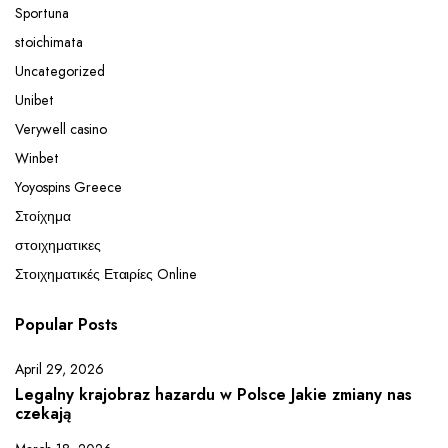
Sportuna
stoichimata
Uncategorized
Unibet
Verywell casino
Winbet
Yoyospins Greece
Στοίχημα
στοιχηματικες
Στοιχηματικές Εταιρίες Online
Popular Posts
April 29, 2026
Legalny krajobraz hazardu w Polsce Jakie zmiany nas
czekają