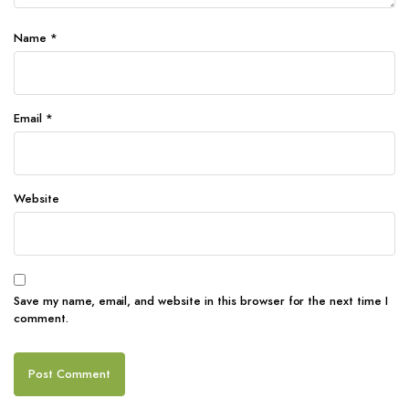
Name
*
Email
*
Website
Save my name, email, and website in this browser for the next time I
comment.