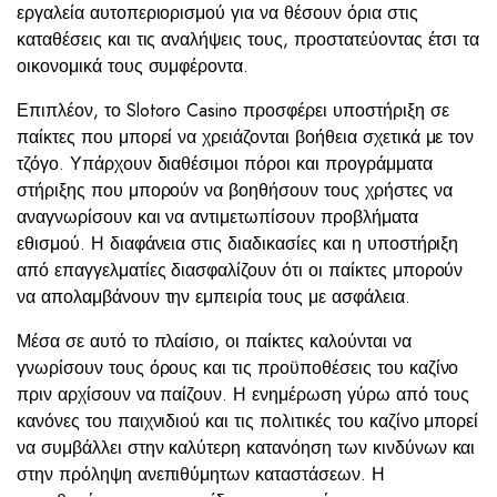
εργαλεία αυτοπεριορισμού για να θέσουν όρια στις
καταθέσεις και τις αναλήψεις τους, προστατεύοντας έτσι τα
οικονομικά τους συμφέροντα.
Επιπλέον, το Slotoro Casino προσφέρει υποστήριξη σε
παίκτες που μπορεί να χρειάζονται βοήθεια σχετικά με τον
τζόγο. Υπάρχουν διαθέσιμοι πόροι και προγράμματα
στήριξης που μπορούν να βοηθήσουν τους χρήστες να
αναγνωρίσουν και να αντιμετωπίσουν προβλήματα
εθισμού. Η διαφάνεια στις διαδικασίες και η υποστήριξη
από επαγγελματίες διασφαλίζουν ότι οι παίκτες μπορούν
να απολαμβάνουν την εμπειρία τους με ασφάλεια.
Μέσα σε αυτό το πλαίσιο, οι παίκτες καλούνται να
γνωρίσουν τους όρους και τις προϋποθέσεις του καζίνο
πριν αρχίσουν να παίζουν. Η ενημέρωση γύρω από τους
κανόνες του παιχνιδιού και τις πολιτικές του καζίνο μπορεί
να συμβάλλει στην καλύτερη κατανόηση των κινδύνων και
στην πρόληψη ανεπιθύμητων καταστάσεων. Η