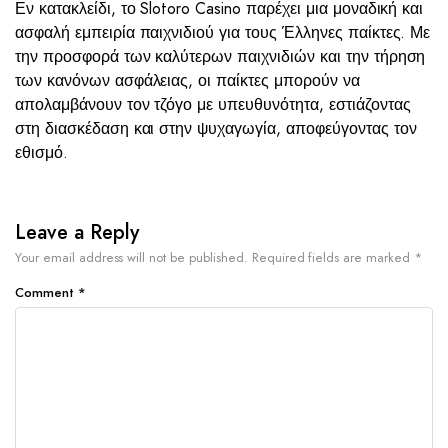
Εν κατακλείδι, το Slotoro Casino παρέχει μια μοναδική και
ασφαλή εμπειρία παιχνιδιού για τους Έλληνες παίκτες. Με
την προσφορά των καλύτερων παιχνιδιών και την τήρηση
των κανόνων ασφάλειας, οι παίκτες μπορούν να
απολαμβάνουν τον τζόγο με υπευθυνότητα, εστιάζοντας
στη διασκέδαση και στην ψυχαγωγία, αποφεύγοντας τον
εθισμό.
Leave a Reply
Your email address will not be published.
Required fields are marked
*
Comment
*