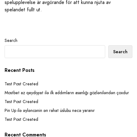
spelupplevelse är avgörande för att kunna njuta av
spelandet fullt ut.
Search
Search
Recent Posts
Test Post Created
Mostbet az qeydiyyat ilə ilk addımların asanlığı gözləniləndən çoxdur
Test Post Created
Pin Up ilə əyləncənin ən rahat üslubu necə yaranır
Test Post Created
Recent Comments