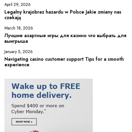
April 29, 2026
Legalny krajobraz hazardu w Polsce Jakie zmiany nas
czekają
March 18, 2026
Лучшие азартные игры для казино что выбрать для
выигрыша
January 5, 2026
Navigating casino customer support Tips for a smooth
experience