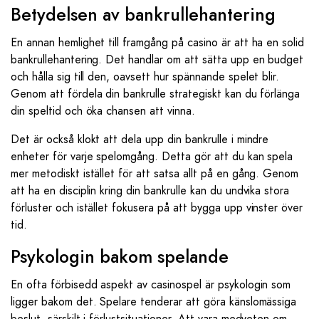
Betydelsen av bankrullehantering
En annan hemlighet till framgång på casino är att ha en solid
bankrullehantering. Det handlar om att sätta upp en budget
och hålla sig till den, oavsett hur spännande spelet blir.
Genom att fördela din bankrulle strategiskt kan du förlänga
din speltid och öka chansen att vinna.
Det är också klokt att dela upp din bankrulle i mindre
enheter för varje spelomgång. Detta gör att du kan spela
mer metodiskt istället för att satsa allt på en gång. Genom
att ha en disciplin kring din bankrulle kan du undvika stora
förluster och istället fokusera på att bygga upp vinster över
tid.
Psykologin bakom spelande
En ofta förbisedd aspekt av casinospel är psykologin som
ligger bakom det. Spelare tenderar att göra känslomässiga
beslut, särskilt i förlustsituationer. Att vara medveten om