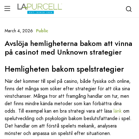
March 4, 2026
Public
Avslöja hemligheterna bakom att vinna
på casinot med Unknown strategier
Hemligheten bakom spelstrategier
När det kommer till spel på casino, både fysiska och online,
finns det många som söker efter strategier för att öka sina
vinstchanser. Många tror att framgång handlar om tur, men
det finns mindre kända metoder som kan förbättra dina
odds. Till exempel kan en bra strategi vara att läsa
länk
om
spelutveckling och psykologin bakom beslutsfattande i spel.
Det handlar om att förstå spelets mekanik, analysera
mönster och anpassa sin spelstil efter situationen.