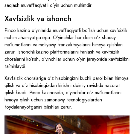
saqlash muvaffaqiyatli o’yin uchun muhimdir.
Xavfsizlik va ishonch
Pinco kazino o’yinlarida muvaffaqiyatli bo’lish uchun xavfsizlik
muhim ahamiyatga ega. O’yinchilar har doim o’z shaxsiy
ma’lumotlarini va moliyaviy tranzaktsiyalarini himoya qilishlari
zarur. Ishonchli kazino platformalarini tanlash va xavfsizlik
choralarini ko’rish, o’yinchilar uchun o’yin jarayonida xavfsizlikni
ta’minlaydi.
Xavfsizlik choralariga o’z hisobingizni kuchli parol bilan himoya
qilish va o’z hisobingizdan kirishni doimiy ravishda nazorat
qilish kiradi. Pinco kazinosida, o’yinchilar o’z ma’lumotlarini
himoya qilish uchun zamonaviy texnologiyalardan
foydalanayotganini bilishlari zarur.