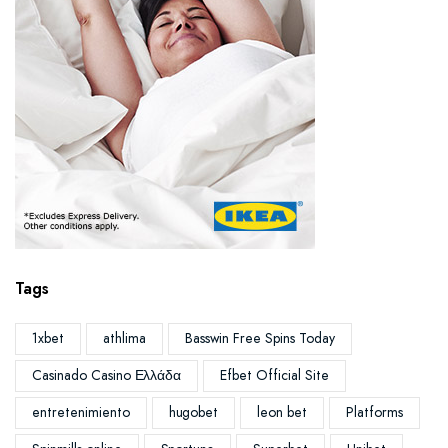
Tags
1xbet
athlima
Basswin Free Spins Today
Casinado Casino Ελλάδα
Efbet Official Site
entretenimiento
hugobet
leon bet
Platforms