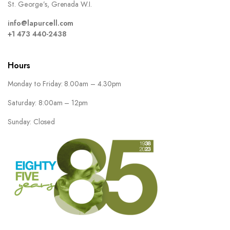
St. George’s, Grenada W.I.
info@lapurcell.com
+1 473 440-2438
Hours
Monday to Friday: 8.00am – 4.30pm
Saturday: 8:00am – 12pm
Sunday: Closed