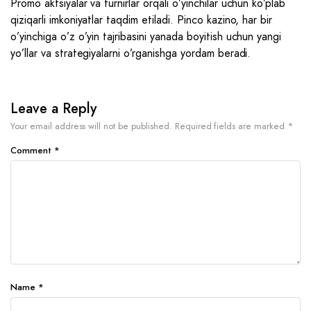
Promo aktsiyalar va turnirlar orqali o’yinchilar uchun ko’plab
qiziqarli imkoniyatlar taqdim etiladi. Pinco kazino, har bir
o’yinchiga o’z o’yin tajribasini yanada boyitish uchun yangi
yo’llar va strategiyalarni o’rganishga yordam beradi.
Leave a Reply
Your email address will not be published.
Required fields are marked
*
Comment
*
Name
*