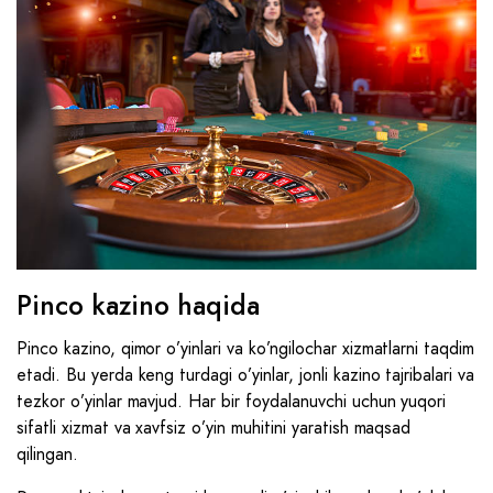
Pinco kazino haqida
Pinco kazino, qimor o’yinlari va ko’ngilochar xizmatlarni taqdim
etadi. Bu yerda keng turdagi o’yinlar, jonli kazino tajribalari va
tezkor o’yinlar mavjud. Har bir foydalanuvchi uchun yuqori
sifatli xizmat va xavfsiz o’yin muhitini yaratish maqsad
qilingan.