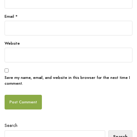
Email
*
Website
Save my name, email, and website in this browser for the next time I
comment.
Search
Search