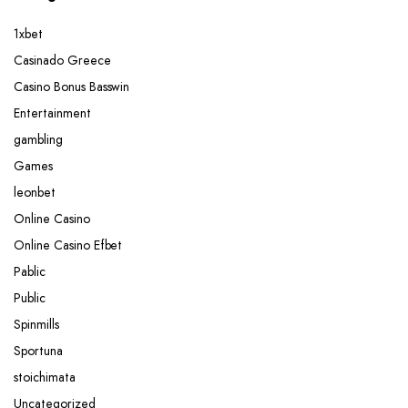
1xbet
Casinado Greece
Casino Bonus Basswin
Entertainment
gambling
Games
leonbet
Online Casino
Online Casino Efbet
Pablic
Public
Spinmills
Sportuna
stoichimata
Uncategorized