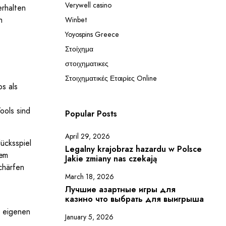
Verywell casino
erhalten
h
Winbet
Yoyospins Greece
Στοίχημα
στοιχηματικες
Στοιχηματικές Εταιρίες Online
os als
ools sind
Popular Posts
April 29, 2026
ücksspiel
Legalny krajobraz hazardu w Polsce
dem
Jakie zmiany nas czekają
chärfen
March 18, 2026
Лучшие азартные игры для
казино что выбрать для выигрыша
e eigenen
January 5, 2026