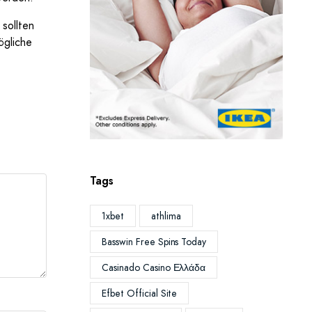
 sollten
ögliche
Tags
1xbet
athlima
Basswin Free Spins Today
Casinado Casino Ελλάδα
Efbet Official Site