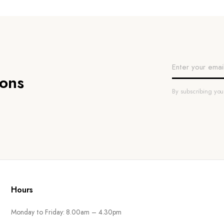
ions
By subscribing yo
Hours
Monday to Friday: 8.00am – 4.30pm