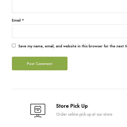
Email
*
Save my name, email, and website in this browser for the next 
Store Pick Up
Order online pick up at our store