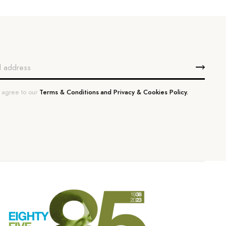
u agree to our
Terms & Conditions and Privacy & Cookies Policy.