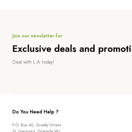
Join our newsletter for
Exclusive deals and promot
Deal with L.A today!
Do You Need Help ?
P.O. Box 40, Granby Street
St. George’s, Grenada W.I.