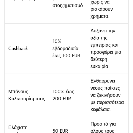
χωρίς να
στοιχηματισμό
ρισκάρουν
χρήματα.
Αυξάνει την
αξία της
10%
εμπειρίας και
Cashback
εβδομαδιαία
προσφέρει μια
έως 100 EUR
δεύτερη
ευκαιρία.
Ενθαρρύνει
νέους παίκτες
Μπόνους
100% έως
να ξεκινήσουν
Καλωσορίσματος
200 EUR
με περισσότερα
κεφάλαια.
Προσιτό για
Ελάχιστη
50 EUR
όλους τους