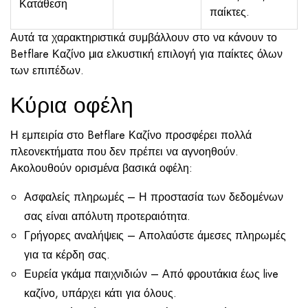
Κατάθεση
παίκτες.
Αυτά τα χαρακτηριστικά συμβάλλουν στο να κάνουν το
Betflare Καζίνο μια ελκυστική επιλογή για παίκτες όλων
των επιπέδων.
Κύρια οφέλη
Η εμπειρία στο Betflare Καζίνο προσφέρει πολλά
πλεονεκτήματα που δεν πρέπει να αγνοηθούν.
Ακολουθούν ορισμένα βασικά οφέλη:
Ασφαλείς πληρωμές – Η προστασία των δεδομένων
σας είναι απόλυτη προτεραιότητα.
Γρήγορες αναλήψεις – Απολαύστε άμεσες πληρωμές
για τα κέρδη σας.
Ευρεία γκάμα παιχνιδιών – Από φρουτάκια έως live
καζίνο, υπάρχει κάτι για όλους.