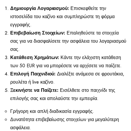
Δημιουργία Λογαριασμού:
Επισκεφθείτε την
ιστοσελίδα του καζίνο και συμπληρώστε τη φόρμα
εγγραφής.
Επιβεβαίωση Στοιχείων:
Επαληθεύστε τα στοιχεία
σας για να διασφαλίσετε την ασφάλεια του λογαριασμού
σας.
Κατάθεση Χρημάτων:
Κάντε την ελάχιστη κατάθεση
των 50 EUR για να μπορέσετε να αρχίσετε να παίζετε.
Επιλογή Παιχνιδιού:
Διαλέξτε ανάμεσα σε φρουτάκια,
ρουλέτα ή live καζίνο.
Ξεκινήστε να Παίζετε:
Εισέλθετε στο παιχνίδι της
επιλογής σας και απολαύστε την εμπειρία.
Γρήγορη και απλή διαδικασία εγγραφής.
Δυνατότητα επιβεβαίωσης στοιχείων για μεγαλύτερη
ασφάλεια.