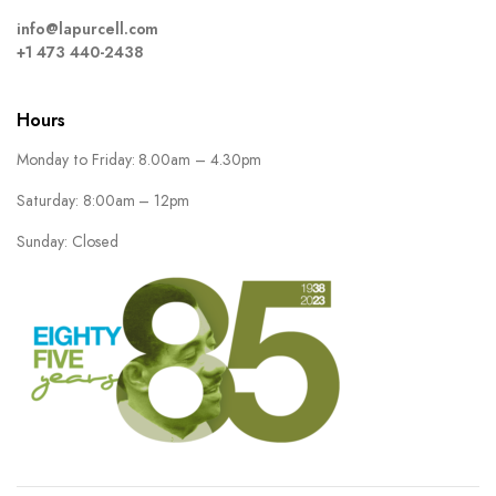
info@lapurcell.com
+1 473 440-2438
Hours
Monday to Friday: 8.00am – 4.30pm
Saturday: 8:00am – 12pm
Sunday: Closed