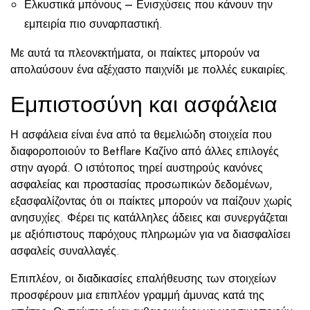
Ελκυστικά μπόνους – Ενισχύσεις που κάνουν την
εμπειρία πιο συναρπαστική.
Με αυτά τα πλεονεκτήματα, οι παίκτες μπορούν να
απολαύσουν ένα αξέχαστο παιχνίδι με πολλές ευκαιρίες.
Εμπιστοσύνη και ασφάλεια
Η ασφάλεια είναι ένα από τα θεμελιώδη στοιχεία που
διαφοροποιούν το Betflare Καζίνο από άλλες επιλογές
στην αγορά. Ο ιστότοπος τηρεί αυστηρούς κανόνες
ασφαλείας και προστασίας προσωπικών δεδομένων,
εξασφαλίζοντας ότι οι παίκτες μπορούν να παίζουν χωρίς
ανησυχίες. Φέρει τις κατάλληλες άδειες και συνεργάζεται
με αξιόπιστους παρόχους πληρωμών για να διασφαλίσει
ασφαλείς συναλλαγές.
Επιπλέον, οι διαδικασίες επαλήθευσης των στοιχείων
προσφέρουν μια επιπλέον γραμμή άμυνας κατά της