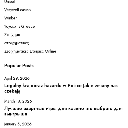
Unibet
Verywell casino
Winbet
Yoyospins Greece
Στοίχημα
στοιχηματικες
Στοιχηματικές Εταιρίες Online
Popular Posts
April 29, 2026
Legalny krajobraz hazardu w Polsce Jakie zmiany nas
czekają
March 18, 2026
Лучшие азартные игры для казино что выбрать для
выигрыша
January 5, 2026