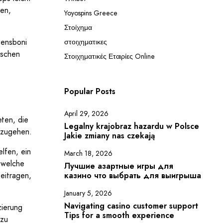
len,
Yoyospins Greece
Στοίχημα
mensboni
στοιχηματικες
lschen
Στοιχηματικές Εταιρίες Online
Popular Posts
April 29, 2026
ten, die
Legalny krajobraz hazardu w Polsce
mzugehen.
Jakie zmiany nas czekają
lfen, ein
March 18, 2026
d welche
Лучшие азартные игры для
eitragen,
казино что выбрать для выигрыша
January 5, 2026
Navigating casino customer support
zierung
Tips for a smooth experience
 zu