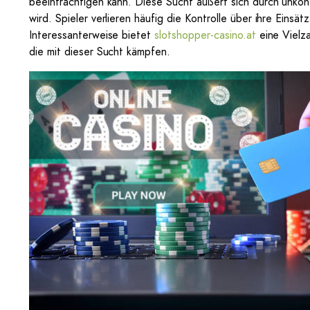
beeinträchtigen kann. Diese Sucht äußert sich durch unkont
wird. Spieler verlieren häufig die Kontrolle über ihre Einsä
Interessanterweise bietet
slotshopper-casino.at
eine Vielza
die mit dieser Sucht kämpfen.