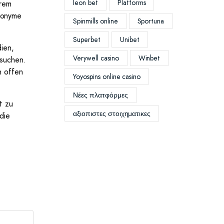
leon bet
Platforms
arem
nonyme
Spinmills online
Sportuna
Superbet
Unibet
dien,
Verywell casino
Winbet
 suchen.
n offen
Yoyospins online casino
Νέες πλατφόρμες
t zu
αξιοπιστες στοιχηματικες
die