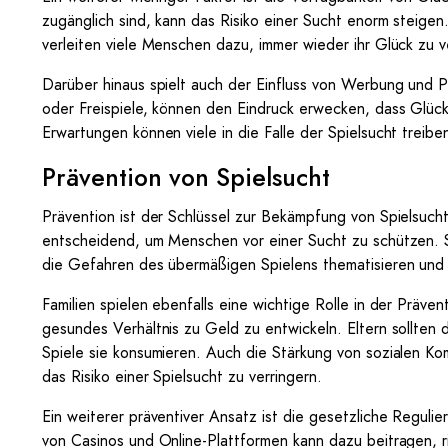
zugänglich sind, kann das Risiko einer Sucht enorm steigen
verleiten viele Menschen dazu, immer wieder ihr Glück zu v
Darüber hinaus spielt auch der Einfluss von Werbung und 
oder Freispiele, können den Eindruck erwecken, dass Glücks
Erwartungen können viele in die Falle der Spielsucht treib
Prävention von Spielsucht
Prävention ist der Schlüssel zur Bekämpfung von Spielsucht.
entscheidend, um Menschen vor einer Sucht zu schützen. 
die Gefahren des übermäßigen Spielens thematisieren und 
Familien spielen ebenfalls eine wichtige Rolle in der Präv
gesundes Verhältnis zu Geld zu entwickeln. Eltern sollten d
Spiele sie konsumieren. Auch die Stärkung von sozialen Ko
das Risiko einer Spielsucht zu verringern.
Ein weiterer präventiver Ansatz ist die gesetzliche Reguli
von Casinos und Online-Plattformen kann dazu beitragen, r