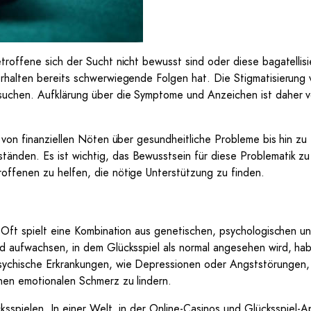
troffene sich der Sucht nicht bewusst sind oder diese bagatellisi
erhalten bereits schwerwiegende Folgen hat. Die Stigmatisierung
 suchen. Aufklärung über die Symptome und Anzeichen ist daher 
n von finanziellen Nöten über gesundheitliche Probleme bis hin zu
änden. Es ist wichtig, das Bewusstsein für diese Problematik zu
offenen zu helfen, die nötige Unterstützung zu finden.
. Oft spielt eine Kombination aus genetischen, psychologischen u
ld aufwachsen, in dem Glücksspiel als normal angesehen wird, ha
psychische Erkrankungen, wie Depressionen oder Angststörungen,
inen emotionalen Schmerz zu lindern.
cksspielen. In einer Welt, in der Online-Casinos und Glücksspiel-A