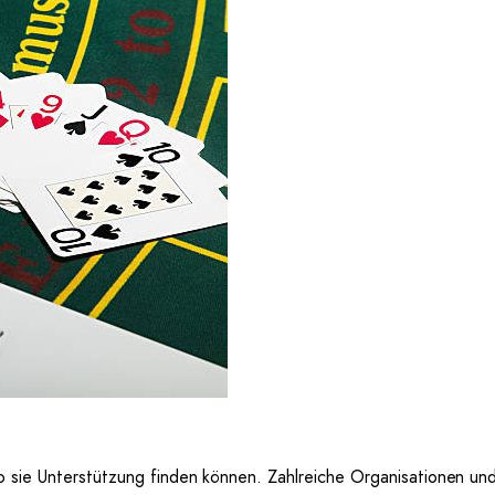
wo sie Unterstützung finden können. Zahlreiche Organisationen un