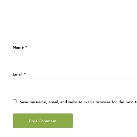
Name
*
Email
*
Save my name, email, and website in this browser for the next 