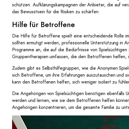
schützen. Aufklärungskampagnen der Anbieter, die auf vera
das Bewusstsein für die Risiken zu schärfen.
Hilfe für Betroffene
Die Hilfe für Betroffene spielt eine entscheidende Rolle 
sollten ermutigt werden, professionelle Unterstützung in 
Programme an, die auf die Bedürfnisse von Spielsüchtigen
Gruppentherapien umfassen, die den Betroffenen helfen, i
Zudem gibt es Selbsthilfegruppen, wie die Anonymen Spiele
sich Betroffene, um ihre Erfahrungen auszutauschen und s
kann den Betroffenen helfen, sich weniger isoliert zu füh
Die Angehörigen von Spielsüchtigen benötigen ebenfalls Un
werden und lernen, wie sie dem Betroffenen helfen können.
Angehörigen konzentrieren, um die gesamte Familie zu unte