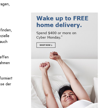
ragen,
efinden,
zielle
 auch
reffen
Rahmen
formiert
sse der