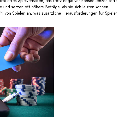
rolliertes Spielverhalten, das trotz negativer Konsequenzen fort
tze und setzen oft höhere Beträge, als sie sich leisten können.
hl von Spielen an, was zusätzliche Herausforderungen für Spieler 