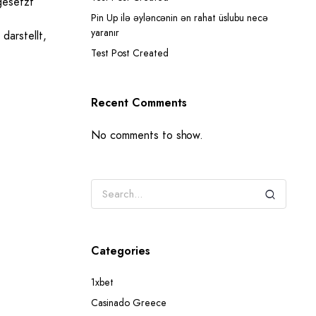
gesetzt
Pin Up ilə əyləncənin ən rahat üslubu necə
yaranır
darstellt,
Test Post Created
Recent Comments
No comments to show.
Categories
1xbet
Casinado Greece