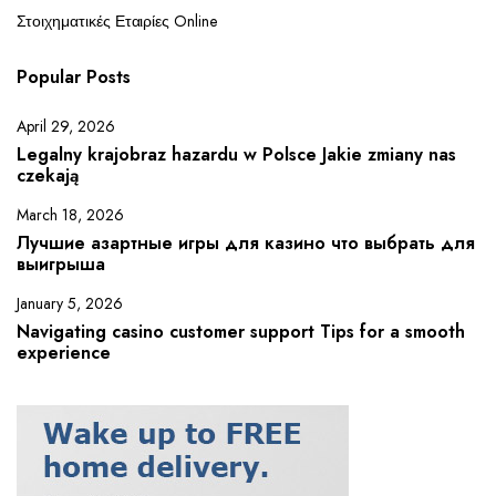
Στοιχηματικές Εταιρίες Online
Popular Posts
April 29, 2026
Legalny krajobraz hazardu w Polsce Jakie zmiany nas
czekają
March 18, 2026
Лучшие азартные игры для казино что выбрать для
выигрыша
January 5, 2026
Navigating casino customer support Tips for a smooth
experience