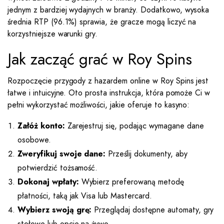
jednym z bardziej wydajnych w branży. Dodatkowo, wysoka
średnia RTP (96.1%) sprawia, że gracze mogą liczyć na
korzystniejsze warunki gry.
Jak zacząć grać w Roy Spins
Rozpoczęcie przygody z hazardem online w Roy Spins jest
łatwe i intuicyjne. Oto prosta instrukcja, która pomoże Ci w
pełni wykorzystać możliwości, jakie oferuje to kasyno:
Załóż konto:
Zarejestruj się, podając wymagane dane
osobowe.
Zweryfikuj swoje dane:
Prześlij dokumenty, aby
potwierdzić tożsamość.
Dokonaj wpłaty:
Wybierz preferowaną metodę
płatności, taką jak Visa lub Mastercard.
Wybierz swoją grę:
Przeglądaj dostępne automaty, gry
stołowe lub opcje na żywo.