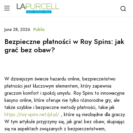
June 28, 2026
Public
Bezpieczne płatności w Roy Spins: jak
grać bez obaw?
W dzisiejszym świecie hazardu online, bezpieczeństwo
płatności jest kluczowym elementem, który zapewnia
graczom komfort i spokój umysłu. Roy Spins to innowacyjne
kasyno online, które oferuje nie tylko różnorodne gry, ale
także szybkie i bezpieczne metody płatności, takie jak
https://roy-spins.net/pl-pl/
, które są niezbędne dla graczy.
W tym artykule przyjrzymy się, jak grać bez obaw, skupiając
się na aspektach związanych z bezpieczeństwem,