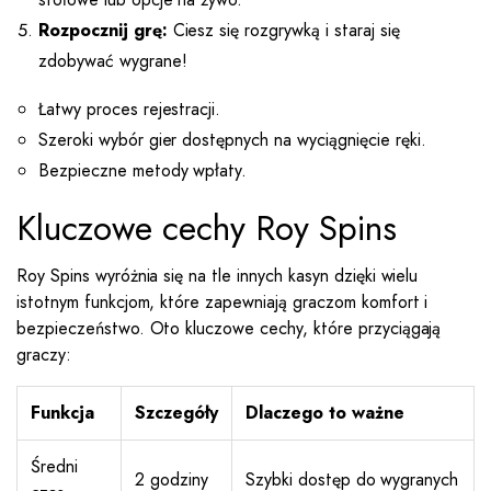
Rozpocznij grę:
Ciesz się rozgrywką i staraj się
zdobywać wygrane!
Łatwy proces rejestracji.
Szeroki wybór gier dostępnych na wyciągnięcie ręki.
Bezpieczne metody wpłaty.
Kluczowe cechy Roy Spins
Roy Spins wyróżnia się na tle innych kasyn dzięki wielu
istotnym funkcjom, które zapewniają graczom komfort i
bezpieczeństwo. Oto kluczowe cechy, które przyciągają
graczy:
Funkcja
Szczegóły
Dlaczego to ważne
Średni
2 godziny
Szybki dostęp do wygranych