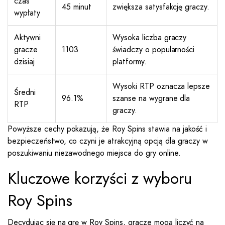
czas
45 minut
zwiększa satysfakcję graczy.
wypłaty
Aktywni
Wysoka liczba graczy
gracze
1103
świadczy o popularności
dzisiaj
platformy.
Wysoki RTP oznacza lepsze
Średni
96.1%
szanse na wygrane dla
RTP
graczy.
Powyższe cechy pokazują, że Roy Spins stawia na jakość i
bezpieczeństwo, co czyni je atrakcyjną opcją dla graczy w
poszukiwaniu niezawodnego miejsca do gry online.
Kluczowe korzyści z wyboru
Roy Spins
Decydując się na grę w Roy Spins, gracze mogą liczyć na