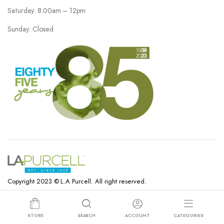
Saturday: 8:00am – 12pm
Sunday: Closed
Copyright 2023 © L.A Purcell. All right reserved.
STORE
SEARCH
ACCOUNT
CATEGORIES