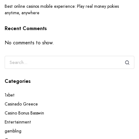
Best online casinos mobile experience: Play real money pokies
anytime, anywhere
Recent Comments
No comments to show.
Categories
1xbet
Casinado Greece
Casino Bonus Basswin
Entertainment
gambling