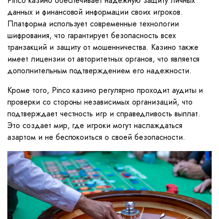
Pinco казино обеспечивает надежную защиту личных
данных и финансовой информации своих игроков.
Платформа использует современные технологии
шифрования, что гарантирует безопасность всех
транзакций и защиту от мошенничества. Казино также
имеет лицензии от авторитетных органов, что является
дополнительным подтверждением его надежности.
Кроме того, Pinco казино регулярно проходит аудиты и
проверки со стороны независимых организаций, что
подтверждает честность игр и справедливость выплат.
Это создает мир, где игроки могут наслаждаться
азартом и не беспокоиться о своей безопасности.