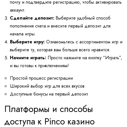
почту и подтвердите регистрацию, чтобы активировать
аккаунт.
Сделайте депозит:
Выберите удобный способ
пополнения счета и внесите первый депозит для
начала игры.
Выберите игру:
Ознакомьтесь с ассортиментом игр и
выберите ту, которая вам больше всего нравится.
Начните играть:
Просто нажмите на кнопку “Играть”,
и вы готовы к приключениям!
Простой процесс регистрации
Широкий выбор игр для всех вкусов
Доступные бонусы на первый депозит
Платформы и способы
доступа к Pinco казино