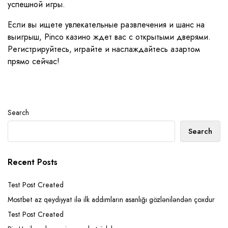
успешной игры.
Если вы ищете увлекательные развлечения и шанс на
выигрыш, Pinco казино ждет вас с открытыми дверями.
Регистрируйтесь, играйте и наслаждайтесь азартом
прямо сейчас!
Search
Search
Recent Posts
Test Post Created
Mostbet az qeydiyyat ilə ilk addımların asanlığı gözləniləndən çoxdur
Test Post Created