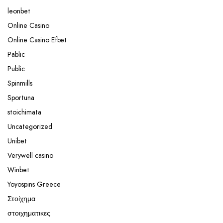
leonbet
Online Casino
Online Casino Efbet
Pablic
Public
Spinmills
Sportuna
stoichimata
Uncategorized
Unibet
Verywell casino
Winbet
Yoyospins Greece
Στοίχημα
στοιχηματικες