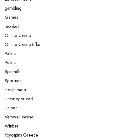
gambling
Games
leonbet
Online Casino
Online Casino Efbet
Pablic
Public
Spinmills
Sportuna
stoichimata
Uncategorized
Unibet
Verywell casino
Winbet
Yoyospins Greece