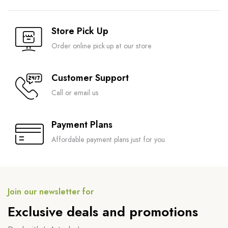
Store Pick Up
Order online pick up at our store
Customer Support
Call or email us
Payment Plans
Affordable payment plans just for you
Join our newsletter for
Exclusive deals and promotions