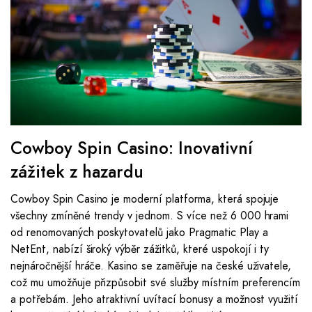
Cowboy Spin Casino: Inovativní
zážitek z hazardu
Cowboy Spin Casino je moderní platforma, která spojuje
všechny zmíněné trendy v jednom. S více než 6 000 hrami
od renomovaných poskytovatelů jako Pragmatic Play a
NetEnt, nabízí široký výběr zážitků, které uspokojí i ty
nejnáročnější hráče. Kasino se zaměřuje na české uživatele,
což mu umožňuje přizpůsobit své služby místním preferencím
a potřebám. Jeho atraktivní uvítací bonusy a možnost využití