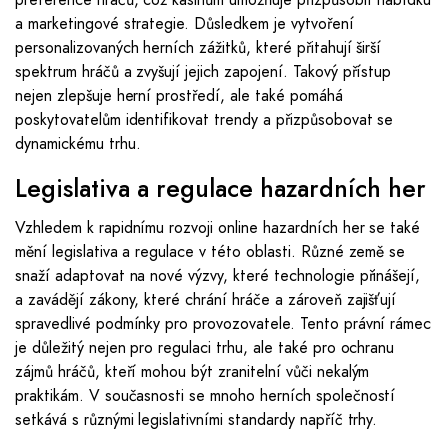
a marketingové strategie. Důsledkem je vytvoření
personalizovaných herních zážitků, které přitahují širší
spektrum hráčů a zvyšují jejich zapojení. Takový přístup
nejen zlepšuje herní prostředí, ale také pomáhá
poskytovatelům identifikovat trendy a přizpůsobovat se
dynamickému trhu.
Legislativa a regulace hazardních her
Vzhledem k rapidnímu rozvoji online hazardních her se také
mění legislativa a regulace v této oblasti. Různé země se
snaží adaptovat na nové výzvy, které technologie přinášejí,
a zavádějí zákony, které chrání hráče a zároveň zajišťují
spravedlivé podmínky pro provozovatele. Tento právní rámec
je důležitý nejen pro regulaci trhu, ale také pro ochranu
zájmů hráčů, kteří mohou být zranitelní vůči nekalým
praktikám. V současnosti se mnoho herních společností
setkává s různými legislativními standardy napříč trhy.