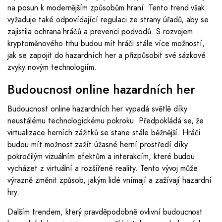
na posun k modernějším způsobům hraní. Tento trend však
vyžaduje také odpovídající regulaci ze strany úřadů, aby se
zajistila ochrana hráčů a prevenci podvodů. S rozvojem
kryptoměnového trhu budou mít hráči stále více možností,
jak se zapojit do hazardních her a přizpůsobit své sázkové
zvyky novým technologiím.
Budoucnost online hazardních her
Budoucnost online hazardních her vypadá světlě díky
neustálému technologickému pokroku. Předpokládá se, že
virtualizace herních zážitků se stane stále běžnější. Hráči
budou mít možnost zažít úžasné herní prostředí díky
pokročilým vizuálním efektům a interakcím, které budou
vycházet z virtuální a rozšířené reality. Tento vývoj může
výrazně změnit způsob, jakým lidé vnímají a zažívají hazardní
hry.
Dalším trendem, který pravděpodobně ovlivní budoucnost