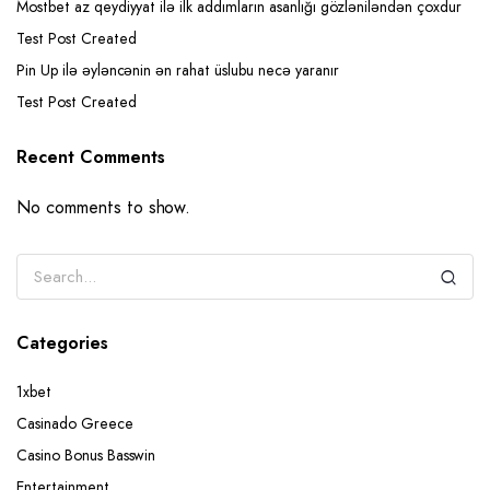
Mostbet az qeydiyyat ilə ilk addımların asanlığı gözləniləndən çoxdur
Test Post Created
Pin Up ilə əyləncənin ən rahat üslubu necə yaranır
Test Post Created
Recent Comments
No comments to show.
Categories
1xbet
Casinado Greece
Casino Bonus Basswin
Entertainment