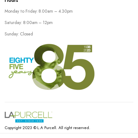
Hours
Monday to Friday: 8.00am – 4.30pm
Saturday: 8:00am – 12pm
Sunday: Closed
Copyright 2023 © L.A Purcell. All right reserved.