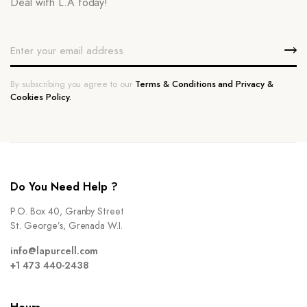
Deal with L.A today!
By subscribing you agree to our
Terms & Conditions and Privacy &
Cookies Policy.
Do You Need Help ?
P.O. Box 40, Granby Street
St. George’s, Grenada W.I.
info@lapurcell.com
+1 473 440-2438