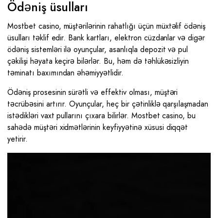
Ödəniş üsulları
Mostbet casino, müştərilərinin rahatlığı üçün müxtəlif ödəniş
üsulları təklif edir. Bank kartları, elektron cüzdanlar və digər
ödəniş sistemləri ilə oyunçular, asanlıqla depozit və pul
çəkilişi həyata keçirə bilərlər. Bu, həm də təhlükəsizliyin
təminatı baxımından əhəmiyyətlidir.
Ödəniş prosesinin sürətli və effektiv olması, müştəri
təcrübəsini artırır. Oyunçular, heç bir çətinliklə qarşılaşmadan
istədikləri vaxt pullarını çıxara bilirlər. Mostbet casino, bu
sahədə müştəri xidmətlərinin keyfiyyətinə xüsusi diqqət
yetirir.