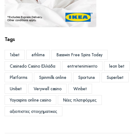
Tags
1xbet
athlima
Basswin Free Spins Today
Casinado Casino Ελλάδα
entretenimiento
leon bet
Platforms
Spinmills online
Sportuna
Superbet
Unibet
Verywell casino
Winbet
Yoyospins online casino
Νέες πλατφόρμες
αξιοπιστες στοιχηματικες