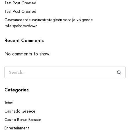
Test Post Created
Test Post Created
Geavanceerde casinostrategieën voor je volgende
tafelspelshowdown
Recent Comments
No comments to show.
Categories
1xbet
Casinado Greece
Casino Bonus Basswin
Entertainment