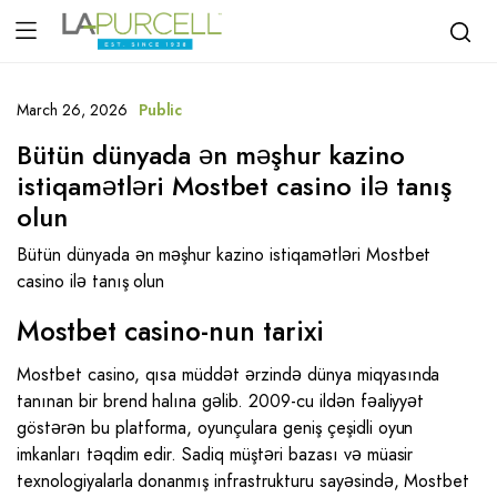
March 26, 2026
Public
Bütün dünyada ən məşhur kazino
istiqamətləri Mostbet casino ilə tanış
olun
Bütün dünyada ən məşhur kazino istiqamətləri Mostbet
casino ilə tanış olun
Mostbet casino-nun tarixi
Mostbet casino, qısa müddət ərzində dünya miqyasında
tanınan bir brend halına gəlib. 2009-cu ildən fəaliyyət
göstərən bu platforma, oyunçulara geniş çeşidli oyun
imkanları təqdim edir. Sadiq müştəri bazası və müasir
texnologiyalarla donanmış infrastrukturu sayəsində, Mostbet