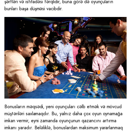
şərtləri və istifadəsi fərqlidir, buna görə də oyunçuların
bunları başa düşməsi vacibdir.
Bonusların məqsədi, yeni oyunçuları cəlb etmək və mövcud
müştəriləri saxlamaqdır. Bu, yalnız daha çox oyun oynamağa
imkan vermir, eyni zamanda oyunçunun qazancını artırma
imkanı yaradır. Beləliklə, bonuslardan maksimum yararlanmaq