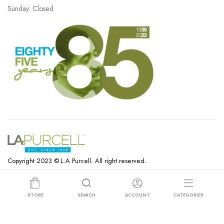
Sunday: Closed
Copyright 2023 © L.A Purcell. All right reserved.
STORE
SEARCH
ACCOUNT
CATEGORIES