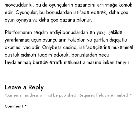
mövcuddur ki, bu da oyunçuların qazancını artırmağa kömək
edir. Oyunçular, bu bonuslardan istifadə edərək, daha çox
oyun oynaya və daha çox qazana bilərlər.
Platformanın təqdim etdiyi bonuslardan ən yaxşı şəkildə
yararlanmaq üçün oyunçuların tələbləri və şərtləri diqqətlə
oxuması vacibdir. Onlybets casino, istifadəçilərinə mükəmməl
dəstək xidməti təqdim edərək, bonuslardan necə
faydalanmaq barədə ətraflı məlumat almasına imkan tanıyır.
Leave a Reply
Your email address will not be published.
Required fields are marked
*
Comment
*