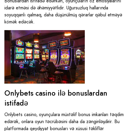
Bonuslardan istifadə edərkən, oyunçuların öz emosiyalarını
idarə etməsi də əhəmiyyətlidir. Uğursuzluq hallarında
soyuqqanlı qalmaq, daha düşünülmüş qərarlar qəbul etməyə
kömək edəcək.
Onlybets casino ilə bonuslardan
istifadə
Onlybets casino, oyunçulara müxtəlif bonus imkanları təqdim
edərək, onlara oyun təcrübəsini daha da zənginləşdirir. Bu
platformada qeydiyyat bonusları və xüsusi təkliflər