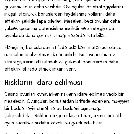
güvənməkdən daha vacibdir. Oyunçular, öz strategiyalarını
inkişaf etdirərək bonuslardan faydalanma yollarını daha
effektiv şəkildə tapa bilərlər. Məsələn, bəzi oyunlar daha
yüksək qazanma potensialına malikdir və strategiya bu
oyunlarda daha çox risk almağı nəzərdə tuta bilər.
Həmçinin, bonuslardan istifadə edərkən, mütəmadi olaraq
nəticələri analiz etmək də önəmlidir. Bu, oyunçulara öz
strategiyalarını düzəltmək və gələcək bonuslardan daha
effektiv istifadə etmək imkanı verir.
Risklərin idarə edilməsi
Casino oyunları oynayarkən risklərin idarə edilməsi vacib bir
məsələdir. Oyunçular, bonuslardan istifadə edərkən, müəyyən
bir büdcə təyin etməli və bu büdcəni aşmamağa
çalışmalıdırlar. Riskləri düzgün idarə etmək, uzun müddətli
oyun təcrübəsini daha zövqlü və gəlirli edə bilər.