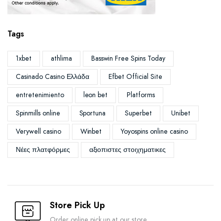
Tags
1xbet
athlima
Basswin Free Spins Today
Casinado Casino Ελλάδα
Efbet Official Site
entretenimiento
leon bet
Platforms
Spinmills online
Sportuna
Superbet
Unibet
Verywell casino
Winbet
Yoyospins online casino
Νέες πλατφόρμες
αξιοπιστες στοιχηματικες
Store Pick Up
Order online pick up at our store