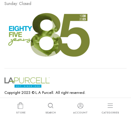
Sunday: Closed
Copyright 2023 © L.A Purcell. All right reserved.
STORE
SEARCH
ACCOUNT
CATEGORIES