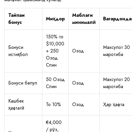
Тайпаи
Маблағи
Миқдор
Вагардонда
бонус
минималӣ
150% то
$10,000
Бонуси
Махсулот 30
+ 250
Озод
истиқбол
маротиба
Озод
Спин
50 Озод
Махсулот 20
Бонуси бепул
Озод
Спин
маротиба
Кашбек
То 10%
Озод
Ҳар ҳафта
ҳафтагӣ
€4,000
/ рӯз,