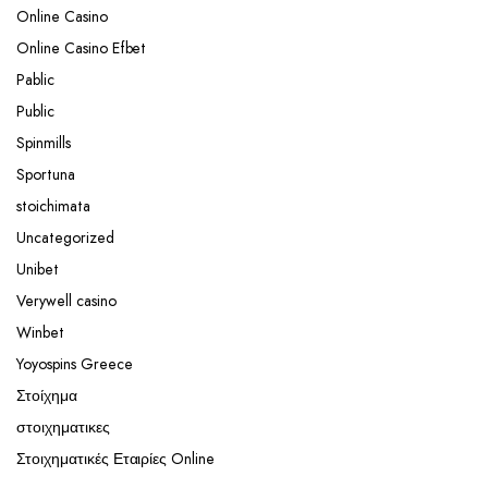
Online Casino
Online Casino Efbet
Pablic
Public
Spinmills
Sportuna
stoichimata
Uncategorized
Unibet
Verywell casino
Winbet
Yoyospins Greece
Στοίχημα
στοιχηματικες
Στοιχηματικές Εταιρίες Online