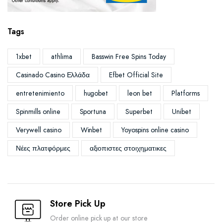
Tags
1xbet
athlima
Basswin Free Spins Today
Casinado Casino Ελλάδα
Efbet Official Site
entretenimiento
hugobet
leon bet
Platforms
Spinmills online
Sportuna
Superbet
Unibet
Verywell casino
Winbet
Yoyospins online casino
Νέες πλατφόρμες
αξιοπιστες στοιχηματικες
Store Pick Up
Order online pick up at our store