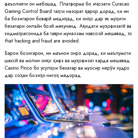
фаъолияти он мебошад. Платформа бо иҷозати Curacao
Gaming Control Board таҳти назорат қарор дорад, ки ин
ба бозигарон боварӣ медиҳад, ки онҳо дар як муҳити
бехатари онлайн бозӣ мекунанд. Ақидати муҳофизатӣ ва
хидматрасонида ба таври муназзам навсозӣ мешавад, то
that hacking and fraud are avoided.
Барои бозигарон, ин маънои онро дорад, ки маълумоти
шахсӣ ва молии онҳо ҳифз ва муҳофизат карда мешавад.
Casino Pinco бо усулҳои бехатар ва муосир нерӯи худро
дар соҳаи бозиҳо нигоҳ медорад.