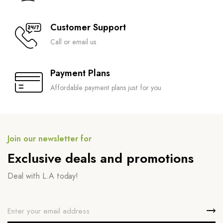
Customer Support
Call or email us
Payment Plans
Affordable payment plans just for you
Join our newsletter for
Exclusive deals and promotions
Deal with L.A today!