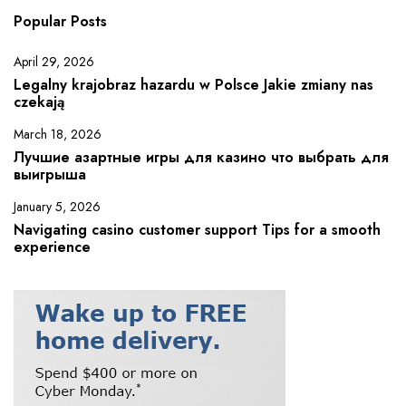
Popular Posts
April 29, 2026
Legalny krajobraz hazardu w Polsce Jakie zmiany nas
czekają
March 18, 2026
Лучшие азартные игры для казино что выбрать для
выигрыша
January 5, 2026
Navigating casino customer support Tips for a smooth
experience