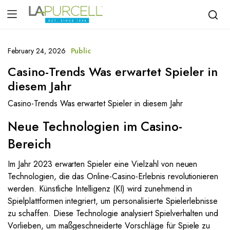
February 24, 2026
Public
Casino-Trends Was erwartet Spieler in
diesem Jahr
Casino-Trends Was erwartet Spieler in diesem Jahr
Neue Technologien im Casino-
Bereich
Im Jahr 2023 erwarten Spieler eine Vielzahl von neuen
Technologien, die das Online-Casino-Erlebnis revolutionieren
werden. Künstliche Intelligenz (KI) wird zunehmend in
Spielplattformen integriert, um personalisierte Spielerlebnisse
zu schaffen. Diese Technologie analysiert Spielverhalten und
Vorlieben, um maßgeschneiderte Vorschläge für Spiele zu