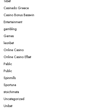
1xbet
Casinado Greece
Casino Bonus Basswin
Entertainment
gambling
Games
leonbet
Online Casino
Online Casino Efbet
Pablic
Public
Spinmills
Sportuna
stoichimata
Uncategorized
Unibet