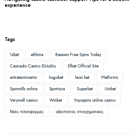
experience
Tags
1xbet
athlima
Basswin Free Spins Today
Casinado Casino Ελλάδα
Efbet Official Site
entretenimiento
hugobet
leon bet
Platforms
Spinmills online
Sportuna
Superbet
Unibet
Verywell casino
Winbet
Yoyospins online casino
Νέες πλατφόρμες
αξιοπιστες στοιχηματικες