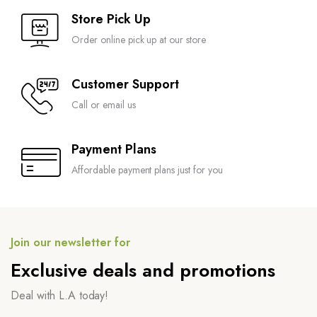
Store Pick Up
Order online pick up at our store
Customer Support
Call or email us
Payment Plans
Affordable payment plans just for you
Join our newsletter for
Exclusive deals and promotions
Deal with L.A today!