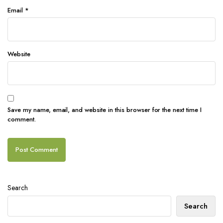
Email
*
Website
Save my name, email, and website in this browser for the next time I
comment.
Search
Search