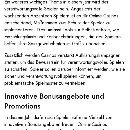
Ein weiteres wichtiges Thema in diesem Jahr wird das
verantwortungsvolle Spielen sein. Angesichts der
wachsenden Anzahl von Spielern ist es für Online-Casinos
entscheidend, Maßnahmen zum Schutz der Spieler zu
implementieren. Dies umfasst Tools zur Selbstkontrolle, wie
Einzahlungslimits und Zeitbeschränkungen, die den Spielern
helfen, ihre Spielgewohnheiten im Griff zu behalten.
Zusätzlich werden Casinos verstärkt Aufklärungskampagnen
starten, um das Bewusstsein für verantwortungsvolles Spielen
zu schärfen. Spieler sollen darüber informiert werden, wie sie
sicher und verantwortungsvoll spielen können, um
problematische Spielmuster zu vermeiden.
Innovative Bonusangebote und
Promotions
In diesem Jahr dürfen sich Spieler auf eine Vielzahl von
innovativen Bonusangeboten freuen. Online-Casinos