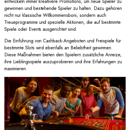
entwickeln immer kreativere Promotions, um neue Spieler zu
gewinnen und bestehende Spieler zu halten. Dazu gehören
nicht nur klassische Willkommensboni, sondern auch
Treueprogramme und spezielle Aktionen, die auf bestimmte
Spiele oder Events ausgerichtet sind.
Die Einführung von Cashback-Angeboten und Freispiele für
bestimmte Slots wird ebenfalls an Beliebtheit gewinnen.
Diese Maßnahmen bieten den Spielern zusätzliche Anreize,
ihre Lieblingsspiele auszuprobieren und ihre Erfahrungen zu
maximieren.