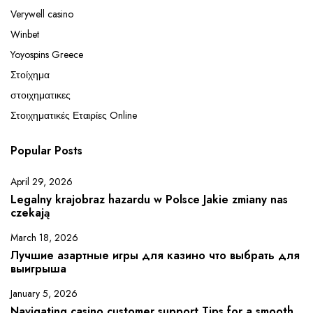
Verywell casino
Winbet
Yoyospins Greece
Στοίχημα
στοιχηματικες
Στοιχηματικές Εταιρίες Online
Popular Posts
April 29, 2026
Legalny krajobraz hazardu w Polsce Jakie zmiany nas
czekają
March 18, 2026
Лучшие азартные игры для казино что выбрать для
выигрыша
January 5, 2026
Navigating casino customer support Tips for a smooth