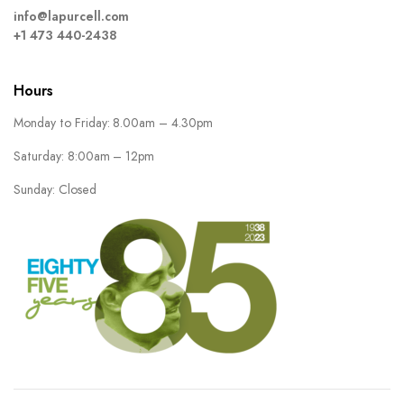
info@lapurcell.com
+1 473 440-2438
Hours
Monday to Friday: 8.00am – 4.30pm
Saturday: 8:00am – 12pm
Sunday: Closed