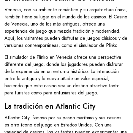
Venecia, con su ambiente romántico y su arquitectura única,
también tiene su lugar en el mundo de los casinos. El Casino
de Venecia, uno de los más antiguos, ofrece una
experiencia de juego que mezcla tradición y modernidad.
Aquí, los visitantes pueden disfrutar de juegos clásicos y de
versiones contemporáneas, como el simulador de Plinko.
El simulador de Plinko en Venecia ofrece una perspectiva
diferente del juego, donde los jugadores pueden disfrutar
de la experiencia en un entorno histórico. La interacción
entre lo antiguo y lo nuevo añade un valor especial,
haciendo que este casino sea un destino atractivo tanto
para turistas como para entusiastas del juego.
La tradición en Atlantic City
Atlantic City, famoso por su paseo marítimo y sus casinos,
es otro ícono del juego en Estados Unidos. Con una
variedad de casinos, los visitantes pueden experimentar una