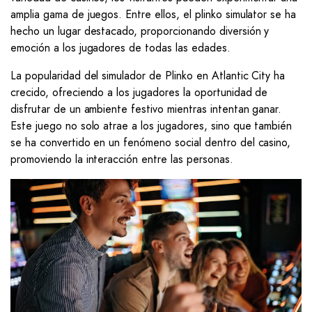
amplia gama de juegos. Entre ellos, el plinko simulator se ha
hecho un lugar destacado, proporcionando diversión y
emoción a los jugadores de todas las edades.
La popularidad del simulador de Plinko en Atlantic City ha
crecido, ofreciendo a los jugadores la oportunidad de
disfrutar de un ambiente festivo mientras intentan ganar.
Este juego no solo atrae a los jugadores, sino que también
se ha convertido en un fenómeno social dentro del casino,
promoviendo la interacción entre las personas.