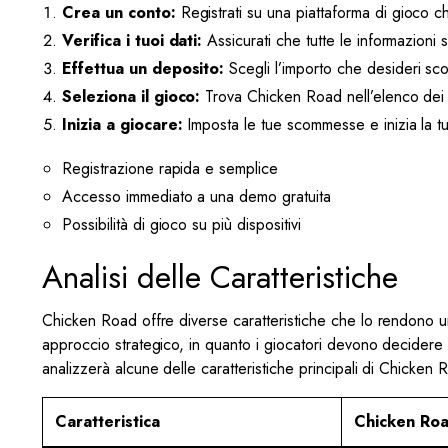
Crea un conto:
Registrati su una piattaforma di gioco 
Verifica i tuoi dati:
Assicurati che tutte le informazioni 
Effettua un deposito:
Scegli l’importo che desideri sc
Seleziona il gioco:
Trova Chicken Road nell’elenco dei g
Inizia a giocare:
Imposta le tue scommesse e inizia la tu
Registrazione rapida e semplice
Accesso immediato a una demo gratuita
Possibilità di gioco su più dispositivi
Analisi delle Caratteristiche
Chicken Road offre diverse caratteristiche che lo rendono un
approccio strategico, in quanto i giocatori devono decidere i
analizzerà alcune delle caratteristiche principali di Chicken Ro
Caratteristica
Chicken Ro