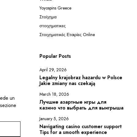
Yoyospins Greece
Στοίχημα
στοιχηματικες
Στοιχηματικές Εταιρίες Online
Popular Posts
April 29, 2026
Legalny krajobraz hazardu w Polsce
Jakie zmiany nas czekają
March 18, 2026
hiede un
Лучшие азартные игры для
a sezione
казино что выбрать для выигрыша
January 5, 2026
Navigating casino customer support
Tips for a smooth experience