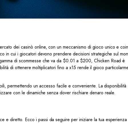
ercato dei casinò online, con un meccanismo di gioco unico e coi
co in cui i giocatori devono prendere decisioni strategiche sul mo
n una gamma di scommesse che va da $0.01 a $200, Chicken Road è
ibilità di ottenere moltiplicatori fino a x15 rende il gioco particolarm
obili, permettendo un accesso facile e conveniente. La disponibilità
arizzare con le dinamiche senza dover rischiare denaro reale.
e diretto. Ecco i passi da seguire per iniziare la tua esperienza 