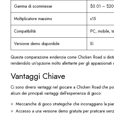
Gamma di scommesse
$0.01 – $2
Moltiplicatore massimo
x15
Compatibilità
PC, mobile, ta
Versione demo disponibile
Sì
Questa comparazione evidenzia come Chicken Road si distin
rendendolo un’opzione molto allettante per gli appassionati d
Vantaggi Chiave
Ci sono diversi vantaggi nel giocare a Chicken Road che posso
alcuni dei principali vantaggi dell’esperienza di gioco:
Meccaniche di gioco strategiche che incoraggiano la piani
Accesso a una versione demo gratuita per praticare senza