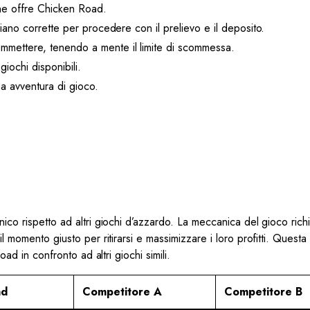
che offre Chicken Road.
siano corrette per procedere con il prelievo e il deposito.
ommettere, tenendo a mente il limite di scommessa.
iochi disponibili.
a avventura di gioco.
ico rispetto ad altri giochi d’azzardo. La meccanica del gioco ric
l momento giusto per ritirarsi e massimizzare i loro profitti. Quest
ad in confronto ad altri giochi simili.
ad
Competitore A
Competitore B