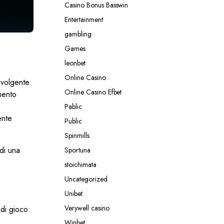
Casino Bonus Basswin
Entertainment
gambling
Games
leonbet
Online Casino
nvolgente.
Online Casino Efbet
mento
Pablic
ente
Public
Spinmills
 di una
Sportuna
stoichimata
Uncategorized
Unibet
Verywell casino
di gioco:
Winbet