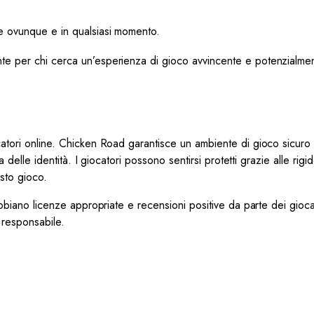
are ovunque e in qualsiasi momento.
nte per chi cerca un’esperienza di gioco avvincente e potenzialme
catori online. Chicken Road garantisce un ambiente di gioco sicuro 
a delle identità. I giocatori possono sentirsi protetti grazie alle rigi
sto gioco.
abbiano licenze appropriate e recensioni positive da parte dei gioca
 responsabile.