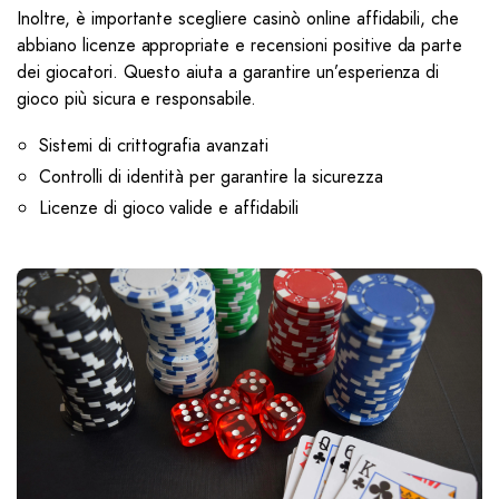
Inoltre, è importante scegliere casinò online affidabili, che
abbiano licenze appropriate e recensioni positive da parte
dei giocatori. Questo aiuta a garantire un’esperienza di
gioco più sicura e responsabile.
Sistemi di crittografia avanzati
Controlli di identità per garantire la sicurezza
Licenze di gioco valide e affidabili