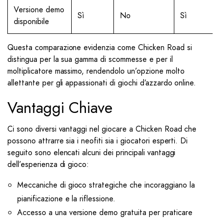
Versione demo
Sì
No
Sì
disponibile
Questa comparazione evidenzia come Chicken Road si
distingua per la sua gamma di scommesse e per il
moltiplicatore massimo, rendendolo un’opzione molto
allettante per gli appassionati di giochi d’azzardo online.
Vantaggi Chiave
Ci sono diversi vantaggi nel giocare a Chicken Road che
possono attrarre sia i neofiti sia i giocatori esperti. Di
seguito sono elencati alcuni dei principali vantaggi
dell’esperienza di gioco:
Meccaniche di gioco strategiche che incoraggiano la
pianificazione e la riflessione.
Accesso a una versione demo gratuita per praticare