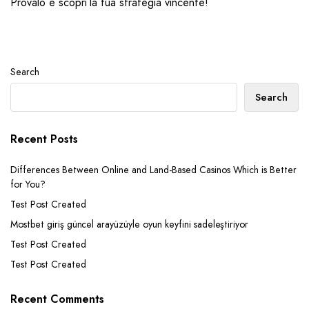
Provalo e scopri la tua strategia vincente!
Search
Search
Recent Posts
Differences Between Online and Land-Based Casinos Which is Better
for You?
Test Post Created
Mostbet giriş güncel arayüzüyle oyun keyfini sadeleştiriyor
Test Post Created
Test Post Created
Recent Comments