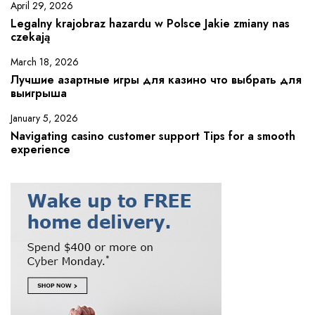
April 29, 2026
Legalny krajobraz hazardu w Polsce Jakie zmiany nas
czekają
March 18, 2026
Лучшие азартные игры для казино что выбрать для
выигрыша
January 5, 2026
Navigating casino customer support Tips for a smooth
experience