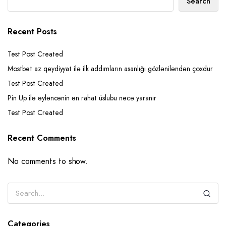
Search
Recent Posts
Test Post Created
Mostbet az qeydiyyat ilə ilk addımların asanlığı gözləniləndən çoxdur
Test Post Created
Pin Up ilə əyləncənin ən rahat üslubu necə yaranır
Test Post Created
Recent Comments
No comments to show.
Categories