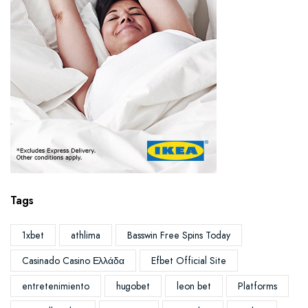
Tags
1xbet
athlima
Basswin Free Spins Today
Casinado Casino Ελλάδα
Efbet Official Site
entretenimiento
hugobet
leon bet
Platforms