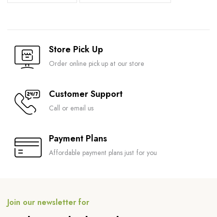
Store Pick Up
Order online pick up at our store
Customer Support
Call or email us
Payment Plans
Affordable payment plans just for you
Join our newsletter for