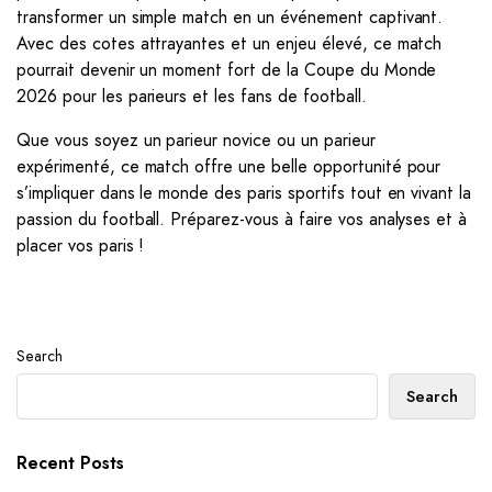
transformer un simple match en un événement captivant.
Avec des cotes attrayantes et un enjeu élevé, ce match
pourrait devenir un moment fort de la Coupe du Monde
2026 pour les parieurs et les fans de football.
Que vous soyez un parieur novice ou un parieur
expérimenté, ce match offre une belle opportunité pour
s’impliquer dans le monde des paris sportifs tout en vivant la
passion du football. Préparez-vous à faire vos analyses et à
placer vos paris !
Search
Search
Recent Posts