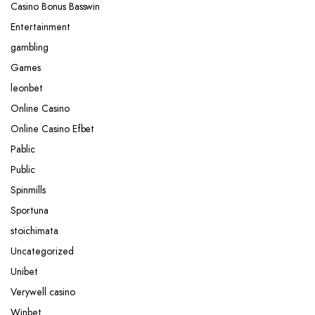
Casino Bonus Basswin
Entertainment
gambling
Games
leonbet
Online Casino
Online Casino Efbet
Pablic
Public
Spinmills
Sportuna
stoichimata
Uncategorized
Unibet
Verywell casino
Winbet