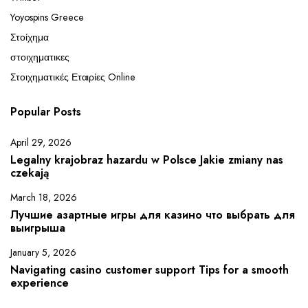
Yoyospins Greece
Στοίχημα
στοιχηματικες
Στοιχηματικές Εταιρίες Online
Popular Posts
April 29, 2026
Legalny krajobraz hazardu w Polsce Jakie zmiany nas
czekają
March 18, 2026
Лучшие азартные игры для казино что выбрать для
выигрыша
January 5, 2026
Navigating casino customer support Tips for a smooth
experience