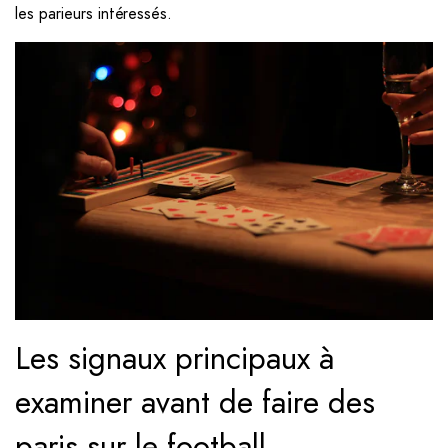
les parieurs intéressés.
Les signaux principaux à
examiner avant de faire des
paris sur le football