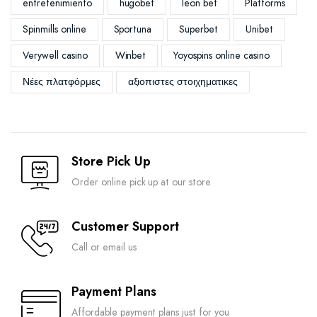
entretenimiento
hugobet
leon bet
Platforms
Spinmills online
Sportuna
Superbet
Unibet
Verywell casino
Winbet
Yoyospins online casino
Νέες πλατφόρμες
αξιοπιστες στοιχηματικες
Store Pick Up
Order online pick up at our store
Customer Support
Call or email us
Payment Plans
Affordable payment plans just for you