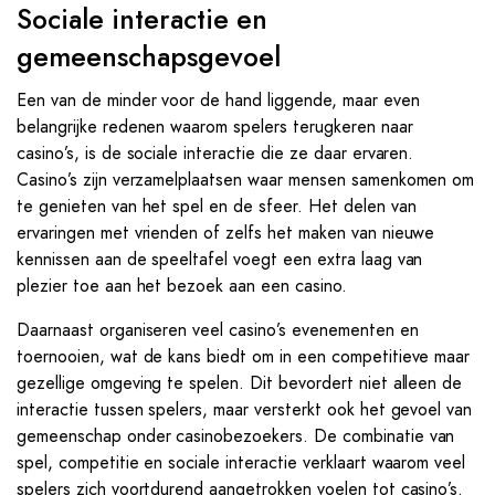
Sociale interactie en
gemeenschapsgevoel
Een van de minder voor de hand liggende, maar even
belangrijke redenen waarom spelers terugkeren naar
casino’s, is de sociale interactie die ze daar ervaren.
Casino’s zijn verzamelplaatsen waar mensen samenkomen om
te genieten van het spel en de sfeer. Het delen van
ervaringen met vrienden of zelfs het maken van nieuwe
kennissen aan de speeltafel voegt een extra laag van
plezier toe aan het bezoek aan een casino.
Daarnaast organiseren veel casino’s evenementen en
toernooien, wat de kans biedt om in een competitieve maar
gezellige omgeving te spelen. Dit bevordert niet alleen de
interactie tussen spelers, maar versterkt ook het gevoel van
gemeenschap onder casinobezoekers. De combinatie van
spel, competitie en sociale interactie verklaart waarom veel
spelers zich voortdurend aangetrokken voelen tot casino’s.