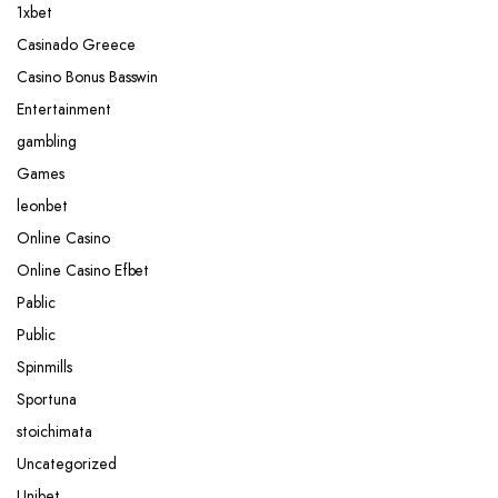
1xbet
Casinado Greece
Casino Bonus Basswin
Entertainment
gambling
Games
leonbet
Online Casino
Online Casino Efbet
Pablic
Public
Spinmills
Sportuna
stoichimata
Uncategorized
Unibet