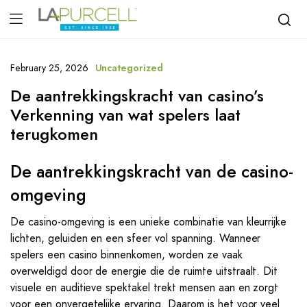
February 25, 2026
Uncategorized
De aantrekkingskracht van casino’s
Verkenning van wat spelers laat
terugkomen
De aantrekkingskracht van de casino-
omgeving
De casino-omgeving is een unieke combinatie van kleurrijke
lichten, geluiden en een sfeer vol spanning. Wanneer
spelers een casino binnenkomen, worden ze vaak
overweldigd door de energie die de ruimte uitstraalt. Dit
visuele en auditieve spektakel trekt mensen aan en zorgt
voor een onvergetelijke ervaring. Daarom is het voor veel