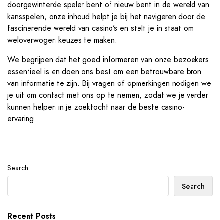
doorgewinterde speler bent of nieuw bent in de wereld van
kansspelen, onze inhoud helpt je bij het navigeren door de
fascinerende wereld van casino’s en stelt je in staat om
weloverwogen keuzes te maken.
We begrijpen dat het goed informeren van onze bezoekers
essentieel is en doen ons best om een betrouwbare bron
van informatie te zijn. Bij vragen of opmerkingen nodigen we
je uit om contact met ons op te nemen, zodat we je verder
kunnen helpen in je zoektocht naar de beste casino-
ervaring.
Search
Search
Recent Posts