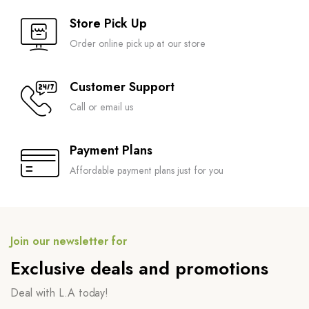
Store Pick Up
Order online pick up at our store
Customer Support
Call or email us
Payment Plans
Affordable payment plans just for you
Join our newsletter for
Exclusive deals and promotions
Deal with L.A today!