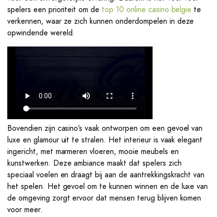
spelers een prioriteit om de
top 10 online casino belgie
te
verkennen, waar ze zich kunnen onderdompelen in deze
opwindende wereld.
Bovendien zijn casino’s vaak ontworpen om een gevoel van
luxe en glamour uit te stralen. Het interieur is vaak elegant
ingericht, met marmeren vloeren, mooie meubels en
kunstwerken. Deze ambiance maakt dat spelers zich
speciaal voelen en draagt bij aan de aantrekkingskracht van
het spelen. Het gevoel om te kunnen winnen en de luxe van
de omgeving zorgt ervoor dat mensen terug blijven komen
voor meer.