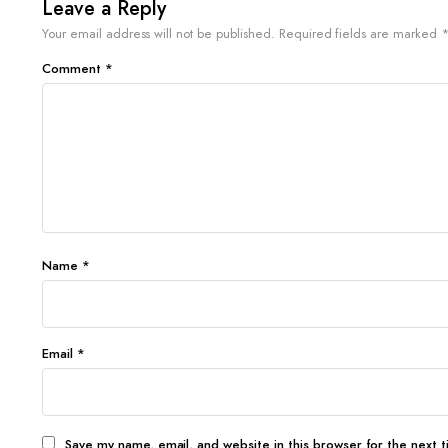
Leave a Reply
Your email address will not be published.
Required fields are marked
Comment
*
Name
*
Email
*
Save my name, email, and website in this browser for the next 