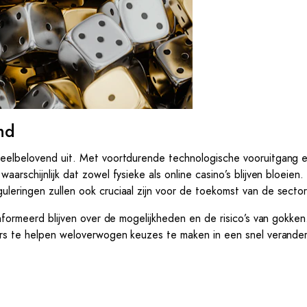
nd
 veelbelovend uit. Met voortdurende technologische vooruitgang 
arschijnlijk dat zowel fysieke als online casino’s blijven bloeien
leringen zullen ook cruciaal zijn voor de toekomst van de sector
ïnformeerd blijven over de mogelijkheden en de risico’s van gokken
lers te helpen weloverwogen keuzes te maken in een snel verand