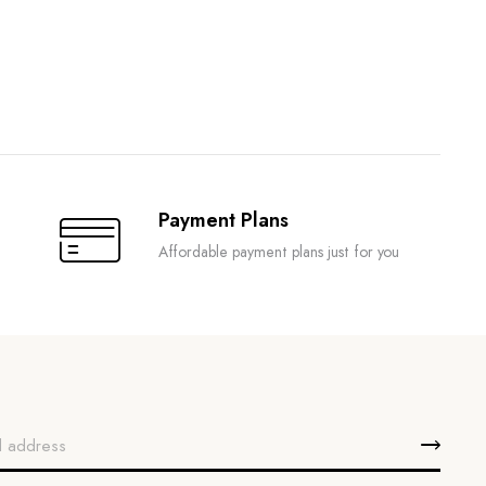
Payment Plans
Affordable payment plans just for you