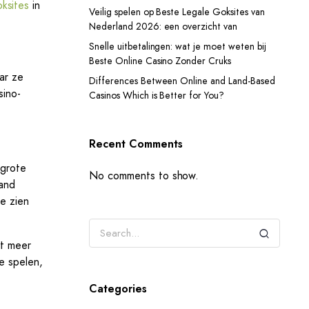
ksites
in
Veilig spelen op Beste Legale Goksites van
Nederland 2026: een overzicht van
Snelle uitbetalingen: wat je moet weten bij
Beste Online Casino Zonder Cruks
ar ze
Differences Between Online and Land-Based
sino-
Casinos Which is Better for You?
Recent Comments
 grote
No comments to show.
land
te zien
at meer
e spelen,
Categories