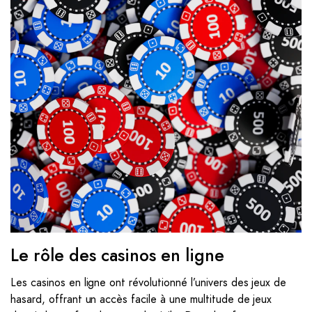
Le rôle des casinos en ligne
Les casinos en ligne ont révolutionné l’univers des jeux de
hasard, offrant un accès facile à une multitude de jeux