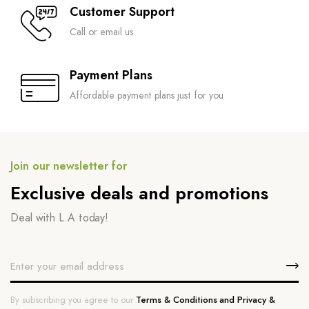
Customer Support
Call or email us
Payment Plans
Affordable payment plans just for you
Join our newsletter for
Exclusive deals and promotions
Deal with L.A today!
By subscribing you agree to our
Terms & Conditions and Privacy &