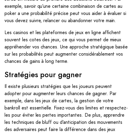
exemple, savoir qu’une certaine combinaison de cartes au
poker a une probabilité précise peut vous aider à évaluer si
vous devez suivre, relancer ou abandonner votre main.
Les casinos et les plateformes de jeux en ligne affichent
souvent les cotes des jeux, ce qui vous permet de mieux
appréhender vos chances. Une approche stratégique basée
sur les probabilités peut augmenter considérablement vos
chances de gains à long terme.
Stratégies pour gagner
Il existe plusieurs stratégies que les joueurs peuvent
adopter pour augmenter leurs chances de gagner. Par
exemple, dans les jeux de cartes, la gestion de votre
bankroll est essentielle. Fixez-vous des limites et respectez-
les pour éviter les pertes importantes. De plus, apprendre
les techniques de bluff ou d’anticipation des mouvements
des adversaires peut faire la différence dans des jeux