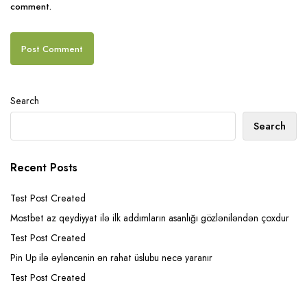
comment.
Search
Search
Recent Posts
Test Post Created
Mostbet az qeydiyyat ilə ilk addımların asanlığı gözləniləndən çoxdur
Test Post Created
Pin Up ilə əyləncənin ən rahat üslubu necə yaranır
Test Post Created