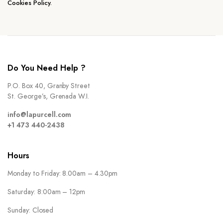
Cookies Policy.
Do You Need Help ?
P.O. Box 40, Granby Street
St. George’s, Grenada W.I.
info@lapurcell.com
+1 473 440-2438
Hours
Monday to Friday: 8.00am – 4.30pm
Saturday: 8:00am – 12pm
Sunday: Closed