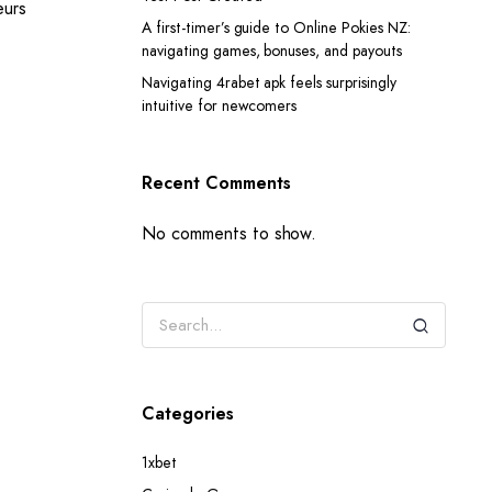
eurs
A first-timer’s guide to Online Pokies NZ:
navigating games, bonuses, and payouts
Navigating 4rabet apk feels surprisingly
intuitive for newcomers
Recent Comments
No comments to show.
Categories
1xbet