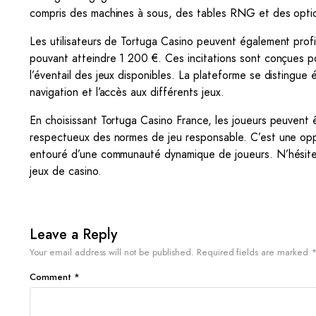
compris des machines à sous, des tables RNG et des optio
Les utilisateurs de Tortuga Casino peuvent également profi
pouvant atteindre 1 200 €. Ces incitations sont conçues pou
l’éventail des jeux disponibles. La plateforme se distingue é
navigation et l’accès aux différents jeux.
En choisissant Tortuga Casino France, les joueurs peuvent 
respectueux des normes de jeu responsable. C’est une oppo
entouré d’une communauté dynamique de joueurs. N’hésitez 
jeux de casino.
Leave a Reply
Your email address will not be published.
Required fields are marked
Comment
*