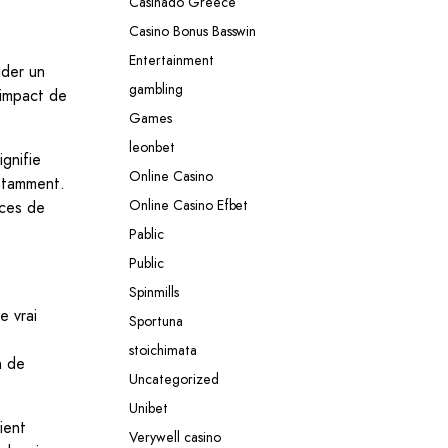
Casinado Greece
Casino Bonus Basswin
Entertainment
ider un
gambling
’impact de
Games
leonbet
ignifie
Online Casino
nstamment.
Online Casino Efbet
nces de
Pablic
Public
Spinmills
e vrai
Sportuna
t
stoichimata
n de
Uncategorized
Unibet
ient
Verywell casino