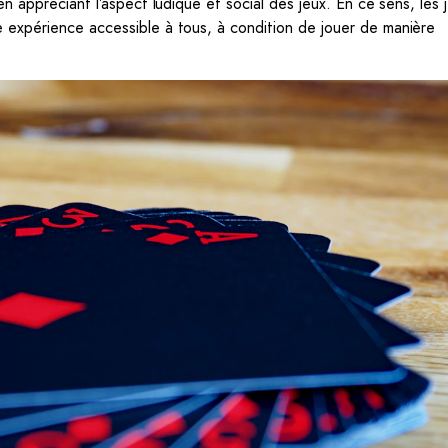
en appréciant l’aspect ludique et social des jeux. En ce sens, les 
e expérience accessible à tous, à condition de jouer de manière