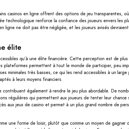
ins casinos en ligne offrent des options de jeu transparentes, où
ncée technologique renforce la confiance des joueurs envers les p
en ligne ne doit pas être négligée, et les joueurs avisés devraient
e élite
cessibles qu’à une élite financière. Cette perception est de plus
es plateformes permettent à tout le monde de participer, peu imp
es minimales très basses, ce qui les rend accessibles à un large 
aptés à leurs moyens financiers.
gne contribuent également à rendre le jeu plus abordable. De nom
ns régulières qui permettent aux joueurs de tenter leur chance 
ccès aux jeux de casino et permet à un plus grand nombre de pe
comme une forme de loisir, plutôt que comme un moyen de gagner 