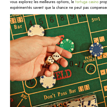
vous explorez les meilleures options, le
tortuga casino
prop
expérimentés savent que la chance ne peut pas compense