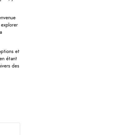
ienvenue
 explorer
la
options et
 en étant
nivers des