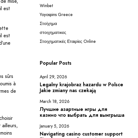
 de mise,
Winbet
l est
Yoyospins Greece
Στοίχημα
ette
στοιχηματικες
l est
Στοιχηματικές Εταιρίες Online
 d’une
Popular Posts
ns sûrs
April 29, 2026
soumis à
Legalny krajobraz hazardu w Polsce
Jakie zmiany nas czekają
ormes de
March 18, 2026
Лучшие азартные игры для
казино что выбрать для выигрыша
hoisir
ailleurs,
January 5, 2026
 moins
Navigating casino customer support