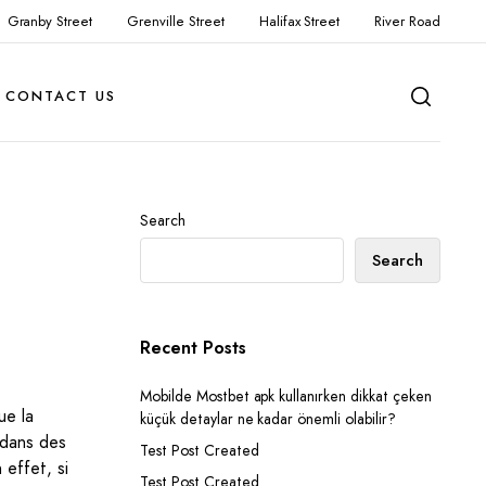
Granby Street
Grenville Street
Halifax Street
River Road
CONTACT US
Search
Search
Recent Posts
Mobilde Mostbet apk kullanırken dikkat çeken
ue la
küçük detaylar ne kadar önemli olabilir?
 dans des
Test Post Created
 effet, si
Test Post Created