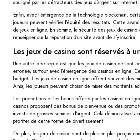
souligné par les détracteurs des jeux d’argent sur Internet.
Enfin, avec l’émergence de la technologie blockchain, certa
joueurs peuvent vérifier l’équité des résultats. Cette ava
de jeux en ligne. En somme, la sécurité des jeux de casino 
renseigner sur la réputation d’un site avant de s’y inscrire.
Les jeux de casino sont réservés à un
Une autre idée reçue est que les jeux de casino ne sont ac
erronée, surtout avec l’émergence des casinos en ligne. C
budget. Les jeux de casino en ligne offrent souvent des mis
Ainsi, les joueurs peuvent choisir de miser des montants ad
Les promotions et les bonus offerts par les casinos en li
casinos proposent des bonus de bienvenue ou des promotio
investir de grosses sommes d’argent. Cela démocratise l’a
profiter de cette forme de divertissement.
De plus, les jeux de casino sont de plus en plus perçus 