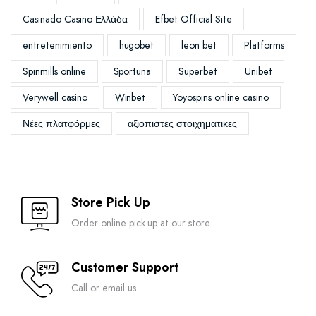
Casinado Casino Ελλάδα
Efbet Official Site
entretenimiento
hugobet
leon bet
Platforms
Spinmills online
Sportuna
Superbet
Unibet
Verywell casino
Winbet
Yoyospins online casino
Νέες πλατφόρμες
αξιοπιστες στοιχηματικες
Store Pick Up
Order online pick up at our store
Customer Support
Call or email us