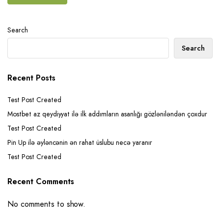
Search
Search
Recent Posts
Test Post Created
Mostbet az qeydiyyat ilə ilk addımların asanlığı gözləniləndən çoxdur
Test Post Created
Pin Up ilə əyləncənin ən rahat üslubu necə yaranır
Test Post Created
Recent Comments
No comments to show.