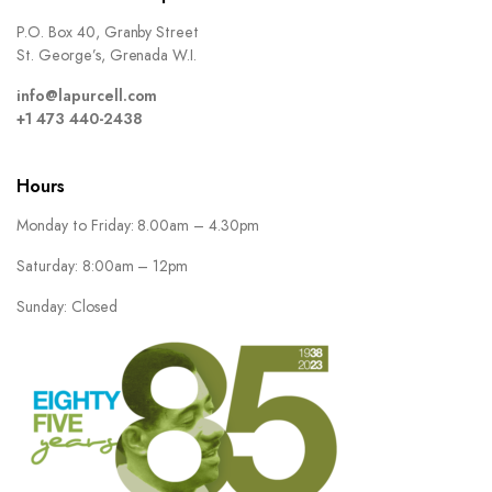
P.O. Box 40, Granby Street
St. George’s, Grenada W.I.
info@lapurcell.com
+1 473 440-2438
Hours
Monday to Friday: 8.00am – 4.30pm
Saturday: 8:00am – 12pm
Sunday: Closed