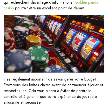
qui recherchent davantage d’informations,
Golden panda
casino
pourrait être un excellent point de départ.
Il est également important de savoir gérer votre budget.
Fixez-vous des limites claires avant de commencer à jouer et
respectez-les. Cela vous aidera à éviter de perdre le
contrôle et à garantir que votre expérience de jeu reste
amusante et sécurisée.