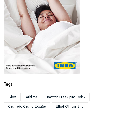
Tags
1xbet
athlima
Basswin Free Spins Today
Casinado Casino Ελλάδα
Efbet Official Site