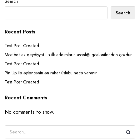
Search
Search
Recent Posts
Test Post Created
Mostbet az qeydiyyat ilə ilk addımların asanlığı gözləniləndən çoxdur
Test Post Created
Pin Up ilə əyləncənin ən rahat üslubu necə yaranır
Test Post Created
Recent Comments
No comments to show.