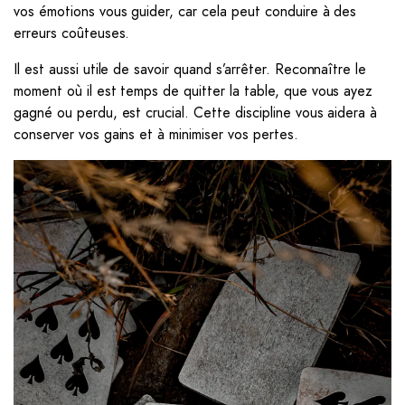
vos émotions vous guider, car cela peut conduire à des
erreurs coûteuses.
Il est aussi utile de savoir quand s’arrêter. Reconnaître le
moment où il est temps de quitter la table, que vous ayez
gagné ou perdu, est crucial. Cette discipline vous aidera à
conserver vos gains et à minimiser vos pertes.