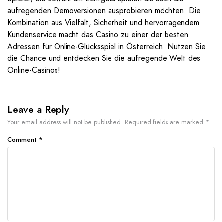
aufregenden Demoversionen ausprobieren möchten. Die
Kombination aus Vielfalt, Sicherheit und hervorragendem
Kundenservice macht das Casino zu einer der besten
Adressen für Online-Glücksspiel in Österreich. Nutzen Sie
die Chance und entdecken Sie die aufregende Welt des
Online-Casinos!
Leave a Reply
Your email address will not be published.
Required fields are marked
*
Comment
*