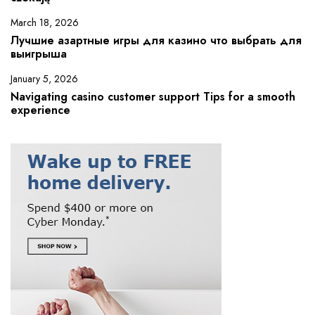
March 18, 2026
Лучшие азартные игры для казино что выбрать для
выигрыша
January 5, 2026
Navigating casino customer support Tips for a smooth
experience