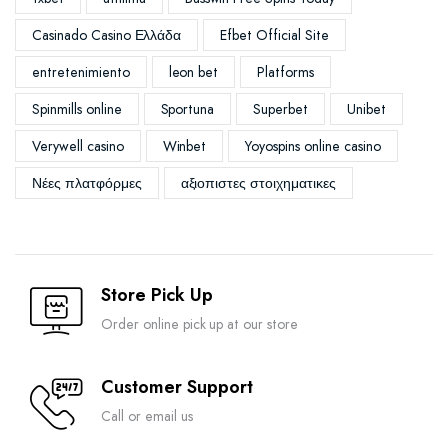
Casinado Casino Ελλάδα
Efbet Official Site
entretenimiento
leon bet
Platforms
Spinmills online
Sportuna
Superbet
Unibet
Verywell casino
Winbet
Yoyospins online casino
Νέες πλατφόρμες
αξιοπιστες στοιχηματικες
Store Pick Up
Order online pick up at our store
Customer Support
Call or email us