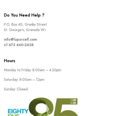
Do You Need Help ?
P.O. Box 40, Granby Street
St. George’s, Grenada W.I.
info@lapurcell.com
+1 473 440-2438
Hours
Monday to Friday: 8.00am – 4.30pm
Saturday: 8:00am – 12pm
Sunday: Closed