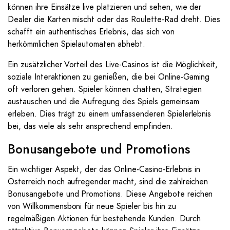
können ihre Einsätze live platzieren und sehen, wie der
Dealer die Karten mischt oder das Roulette-Rad dreht. Dies
schafft ein authentisches Erlebnis, das sich von
herkömmlichen Spielautomaten abhebt.
Ein zusätzlicher Vorteil des Live-Casinos ist die Möglichkeit,
soziale Interaktionen zu genießen, die bei Online-Gaming
oft verloren gehen. Spieler können chatten, Strategien
austauschen und die Aufregung des Spiels gemeinsam
erleben. Dies trägt zu einem umfassenderen Spielerlebnis
bei, das viele als sehr ansprechend empfinden.
Bonusangebote und Promotions
Ein wichtiger Aspekt, der das Online-Casino-Erlebnis in
Österreich noch aufregender macht, sind die zahlreichen
Bonusangebote und Promotions. Diese Angebote reichen
von Willkommensboni für neue Spieler bis hin zu
regelmäßigen Aktionen für bestehende Kunden. Durch