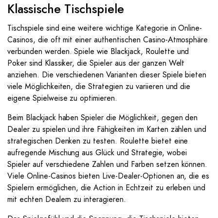
Klassische Tischspiele
Tischspiele sind eine weitere wichtige Kategorie in Online-
Casinos, die oft mit einer authentischen Casino-Atmosphäre
verbunden werden. Spiele wie Blackjack, Roulette und
Poker sind Klassiker, die Spieler aus der ganzen Welt
anziehen. Die verschiedenen Varianten dieser Spiele bieten
viele Möglichkeiten, die Strategien zu variieren und die
eigene Spielweise zu optimieren.
Beim Blackjack haben Spieler die Möglichkeit, gegen den
Dealer zu spielen und ihre Fähigkeiten im Karten zählen und
strategischen Denken zu testen. Roulette bietet eine
aufregende Mischung aus Glück und Strategie, wobei
Spieler auf verschiedene Zahlen und Farben setzen können.
Viele Online-Casinos bieten Live-Dealer-Optionen an, die es
Spielern ermöglichen, die Action in Echtzeit zu erleben und
mit echten Dealern zu interagieren.