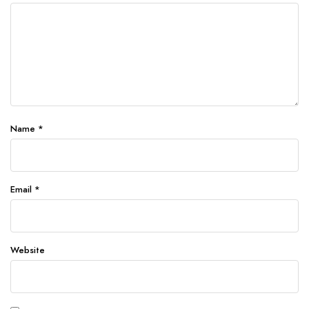
Name
*
Email
*
Website