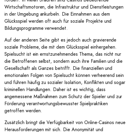
Wirtschaftsmotoren, die Infrastruktur und Dienstleistungen
in der Umgebung ankurbeln. Die Einnahmen aus dem
Glücksspiel werden oft auch für soziale Projekte und
Bildungsprogramme verwendet.
Auf der anderen Seite gibt es jedoch auch gravierende
soziale Probleme, die mit dem Glücksspiel einhergehen.
Spielsucht ist ein ernstzunehmendes Thema, das nicht nur
die Betroffenen selbst, sondern auch ihre Familien und die
Gesellschaft als Ganzes betrifft. Die finanziellen und
emotionalen Folgen von Spielsucht können verheerend sein
und führen häufig zu sozialer Isolation, Konflikten und sogar
kriminellen Handlungen. Daher ist es wichtig, dass
angemessene Maßnahmen zum Schutz der Spieler und zur
Förderung verantwortungsbewusster Spielpraktiken
getroffen werden.
Zusätzlich bringt die Verfügbarkeit von Online-Casinos neue
Herausforderungen mit sich. Die Anonymität und