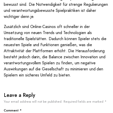
bewusst sind. Die Notwendigkeit für strenge Regulierungen
und verantwortungsbewusste Spielpraktiken ist daher
wichtiger denn je.
Zusätzlich sind Online-Casinos oft schneller in der
Umsetzung von neuen Trends und Technologien als
traditionelle Spielstätten. Dadurch können Spieler stets die
neuesten Spiele und Funktionen genießen, was die
Attraktivität der Plattformen erhöht. Die Herausforderung
besteht jedoch darin, die Balance zwischen Innovation und
verantwortungsvollem Spielen zu finden, um negative
Auswirkungen auf die Gesellschaft zu minimieren und den
Spielern ein sicheres Umfeld zu bieten.
Leave a Reply
Your email address will not be published.
Required fields are marked
*
Comment
*