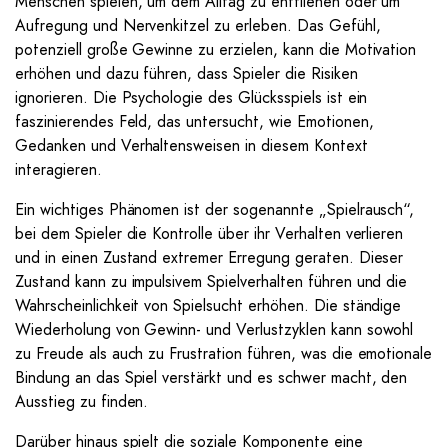
Menschen spielen, um dem Alltag zu entfliehen oder um
Aufregung und Nervenkitzel zu erleben. Das Gefühl,
potenziell große Gewinne zu erzielen, kann die Motivation
erhöhen und dazu führen, dass Spieler die Risiken
ignorieren. Die Psychologie des Glücksspiels ist ein
faszinierendes Feld, das untersucht, wie Emotionen,
Gedanken und Verhaltensweisen in diesem Kontext
interagieren.
Ein wichtiges Phänomen ist der sogenannte „Spielrausch“,
bei dem Spieler die Kontrolle über ihr Verhalten verlieren
und in einen Zustand extremer Erregung geraten. Dieser
Zustand kann zu impulsivem Spielverhalten führen und die
Wahrscheinlichkeit von Spielsucht erhöhen. Die ständige
Wiederholung von Gewinn- und Verlustzyklen kann sowohl
zu Freude als auch zu Frustration führen, was die emotionale
Bindung an das Spiel verstärkt und es schwer macht, den
Ausstieg zu finden.
Darüber hinaus spielt die soziale Komponente eine