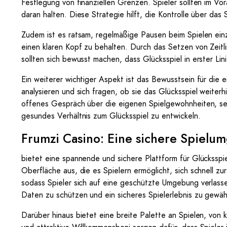
Festlegung von finanziellen Grenzen. Spieler sollten im Vora
daran halten. Diese Strategie hilft, die Kontrolle über da
Zudem ist es ratsam, regelmäßige Pausen beim Spielen einz
einen klaren Kopf zu behalten. Durch das Setzen von Zeitl
sollten sich bewusst machen, dass Glücksspiel in erster Lin
Ein weiterer wichtiger Aspekt ist das Bewusstsein für die 
analysieren und sich fragen, ob sie das Glücksspiel weiter
offenes Gespräch über die eigenen Spielgewohnheiten, sei
gesundes Verhältnis zum Glücksspiel zu entwickeln.
Frumzi Casino: Eine sichere Spiel
bietet eine spannende und sichere Plattform für Glücksspi
Oberfläche aus, die es Spielern ermöglicht, sich schnell z
sodass Spieler sich auf eine geschützte Umgebung verlass
Daten zu schützen und ein sicheres Spielerlebnis zu gewäh
Darüber hinaus bietet eine breite Palette an Spielen, von