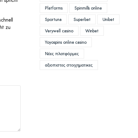
n spricht
Platforms
Spinmills online
Sportuna
Superbet
Unibet
schnell
ht zu
Verywell casino
Winbet
Yoyospins online casino
Νέες πλατφόρμες
αξιοπιστες στοιχηματικες