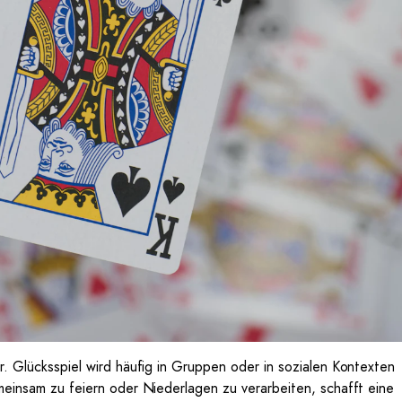
or. Glücksspiel wird häufig in Gruppen oder in sozialen Kontexten
emeinsam zu feiern oder Niederlagen zu verarbeiten, schafft eine