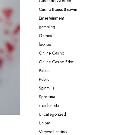
Casinado Greece
Casino Bonus Basswin
Entertainment
gambling
Games
leonbet
Online Casino
Online Casino Efbet
Pablic
Public
Spinmills
Sportuna
stoichimata
Uncategorized
Unibet
Verywell casino