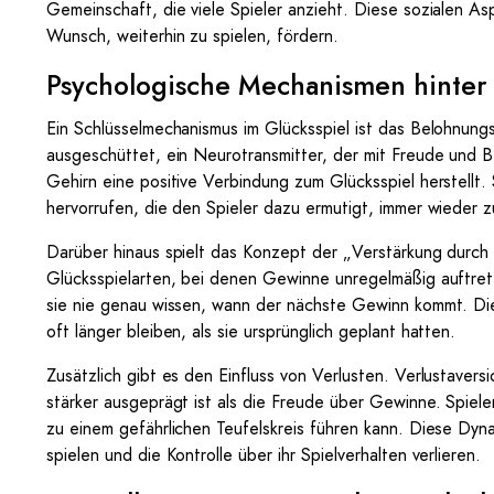
Gemeinschaft, die viele Spieler anzieht. Diese sozialen A
Wunsch, weiterhin zu spielen, fördern.
Psychologische Mechanismen hinter
Ein Schlüsselmechanismus im Glücksspiel ist das Belohnun
ausgeschüttet, ein Neurotransmitter, der mit Freude und B
Gehirn eine positive Verbindung zum Glücksspiel herstellt
hervorrufen, die den Spieler dazu ermutigt, immer wieder 
Darüber hinaus spielt das Konzept der „Verstärkung durch 
Glücksspielarten, bei denen Gewinne unregelmäßig auftreten
sie nie genau wissen, wann der nächste Gewinn kommt. Dies
oft länger bleiben, als sie ursprünglich geplant hatten.
Zusätzlich gibt es den Einfluss von Verlusten. Verlustaver
stärker ausgeprägt ist als die Freude über Gewinne. Spiele
zu einem gefährlichen Teufelskreis führen kann. Diese Dyna
spielen und die Kontrolle über ihr Spielverhalten verlieren.