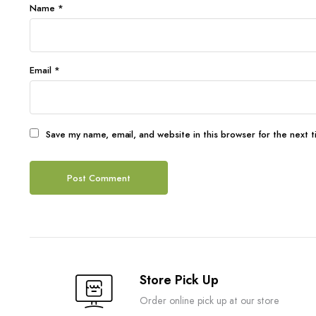
Name
*
Email
*
Save my name, email, and website in this browser for the next 
Store Pick Up
Order online pick up at our store