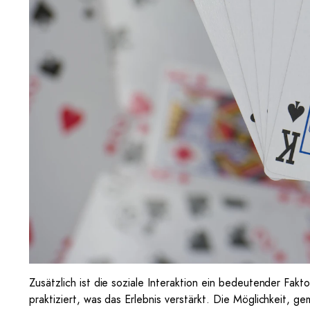
Zusätzlich ist die soziale Interaktion ein bedeutender Fakt
praktiziert, was das Erlebnis verstärkt. Die Möglichkeit, g