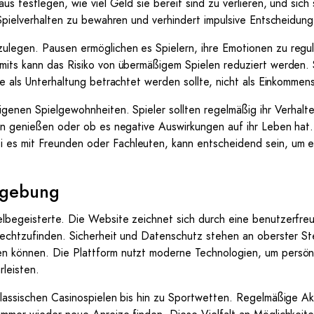
us festlegen, wie viel Geld sie bereit sind zu verlieren, und sich s
s Spielverhalten zu bewahren und verhindert impulsive Entscheidun
ulegen. Pausen ermöglichen es Spielern, ihre Emotionen zu regu
imits kann das Risiko von übermäßigem Spielen reduziert werden. 
ie als Unterhaltung betrachtet werden sollte, nicht als Einkommens
eigenen Spielgewohnheiten. Spieler sollten regelmäßig ihr Verhalt
hin genießen oder ob es negative Auswirkungen auf ihr Leben hat.
 es mit Freunden oder Fachleuten, kann entscheidend sein, um e
umgebung
elbegeisterte. Die Website zeichnet sich durch eine benutzerfreu
urechtzufinden. Sicherheit und Datenschutz stehen an oberster Ste
en können. Die Plattform nutzt moderne Technologien, um persön
rleisten.
 klassischen Casinospielen bis hin zu Sportwetten. Regelmäßige A