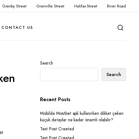
Granby Street
Grenville Street
Halifax Street
River Road
CONTACT US
Search
ken
Search
Recent Posts
Mobilde Mostbet apk kullanırken dikkat çeken
küçük detaylar ne kadar önemli olabilir?
Test Post Created
er
Test Post Created