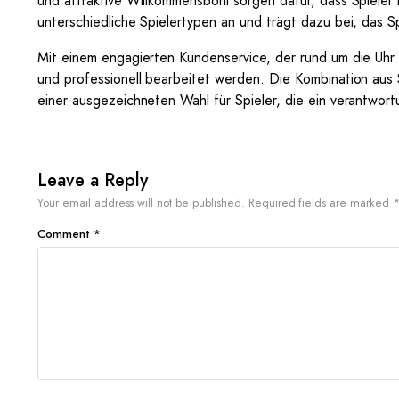
und attraktive Willkommensboni sorgen dafür, dass Spieler 
unterschiedliche Spielertypen an und trägt dazu bei, das S
Mit einem engagierten Kundenservice, der rund um die Uhr zu
und professionell bearbeitet werden. Die Kombination aus 
einer ausgezeichneten Wahl für Spieler, die ein verantwo
Leave a Reply
Your email address will not be published.
Required fields are marked
Comment
*