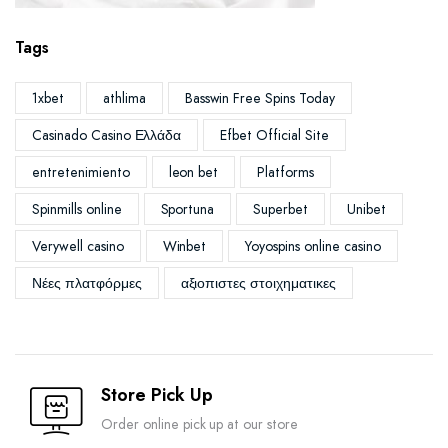
Tags
1xbet
athlima
Basswin Free Spins Today
Casinado Casino Ελλάδα
Efbet Official Site
entretenimiento
leon bet
Platforms
Spinmills online
Sportuna
Superbet
Unibet
Verywell casino
Winbet
Yoyospins online casino
Νέες πλατφόρμες
αξιοπιστες στοιχηματικες
Store Pick Up
Order online pick up at our store