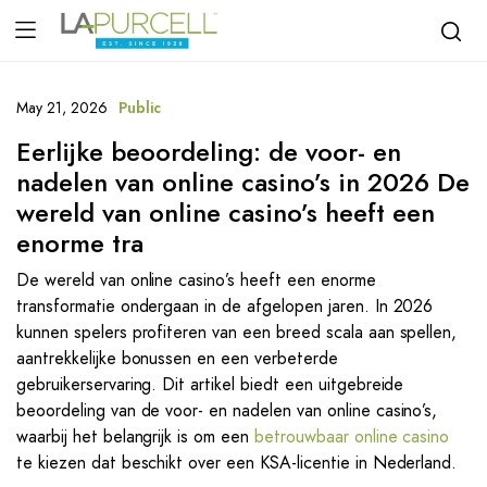
May 21, 2026
Public
Eerlijke beoordeling: de voor- en
nadelen van online casino’s in 2026 De
wereld van online casino’s heeft een
enorme tra
De wereld van online casino’s heeft een enorme
transformatie ondergaan in de afgelopen jaren. In 2026
kunnen spelers profiteren van een breed scala aan spellen,
aantrekkelijke bonussen en een verbeterde
gebruikerservaring. Dit artikel biedt een uitgebreide
beoordeling van de voor- en nadelen van online casino’s,
waarbij het belangrijk is om een
betrouwbaar online casino
te kiezen dat beschikt over een KSA-licentie in Nederland.