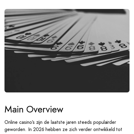
Main Overview
Online casino’s zijn de laatste jaren steeds populairder
geworden. In 2026 hebben ze zich verder ontwikkeld tot