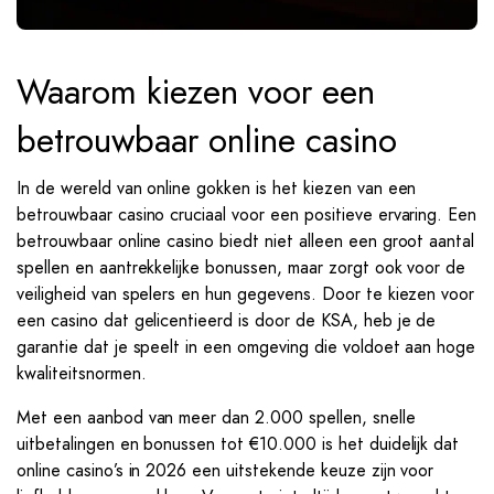
Waarom kiezen voor een
betrouwbaar online casino
In de wereld van online gokken is het kiezen van een
betrouwbaar casino cruciaal voor een positieve ervaring. Een
betrouwbaar online casino biedt niet alleen een groot aantal
spellen en aantrekkelijke bonussen, maar zorgt ook voor de
veiligheid van spelers en hun gegevens. Door te kiezen voor
een casino dat gelicentieerd is door de KSA, heb je de
garantie dat je speelt in een omgeving die voldoet aan hoge
kwaliteitsnormen.
Met een aanbod van meer dan 2.000 spellen, snelle
uitbetalingen en bonussen tot €10.000 is het duidelijk dat
online casino’s in 2026 een uitstekende keuze zijn voor