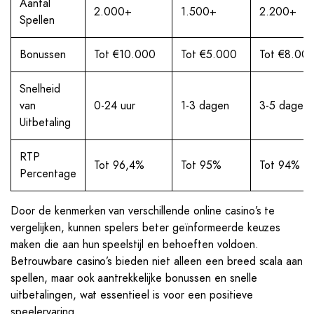
Aantal
2.000+
1.500+
2.200+
Spellen
Bonussen
Tot €10.000
Tot €5.000
Tot €8.00
Snelheid
van
0-24 uur
1-3 dagen
3-5 dagen
Uitbetaling
RTP
Tot 96,4%
Tot 95%
Tot 94%
Percentage
Door de kenmerken van verschillende online casino’s te
vergelijken, kunnen spelers beter geïnformeerde keuzes
maken die aan hun speelstijl en behoeften voldoen.
Betrouwbare casino’s bieden niet alleen een breed scala aan
spellen, maar ook aantrekkelijke bonussen en snelle
uitbetalingen, wat essentieel is voor een positieve
speelervaring.