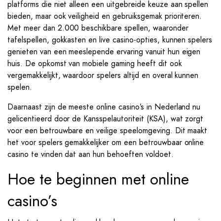
platforms die niet alleen een uitgebreide keuze aan spellen
bieden, maar ook veiligheid en gebruiksgemak prioriteren.
Met meer dan 2.000 beschikbare spellen, waaronder
tafelspellen, gokkasten en live casino-opties, kunnen spelers
genieten van een meeslepende ervaring vanuit hun eigen
huis. De opkomst van mobiele gaming heeft dit ook
vergemakkelijkt, waardoor spelers altijd en overal kunnen
spelen.
Daarnaast zijn de meeste online casino’s in Nederland nu
gelicentieerd door de Kansspelautoriteit (KSA), wat zorgt
voor een betrouwbare en veilige speelomgeving. Dit maakt
het voor spelers gemakkelijker om een betrouwbaar online
casino te vinden dat aan hun behoeften voldoet.
Hoe te beginnen met online
casino’s