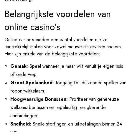
Belangrijkste voordelen van
online casino’s
Online casino’s bieden een aantal voordelen die ze
aantrekkelijk maken voor zowel nieuwe als ervaren spelers.
Hier zijn enkele van de belangrijkste voordelen:
Gemak:
Speel wanneer je maar wilt vanuit je eigen huis
of onderweg.
Groot Spelaanbod:
Toegang tot duizenden spellen van
topontwikkelaars.
Hoogwaardige Bonussen:
Profiteer van genereuze
welkomstbonussen en regelmatig terugkerende
aanbiedingen.
Snelheid:
Snelle stortingen en uitbetalingen binnen 24