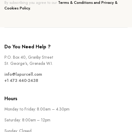
By subscribing you agree to our
Terms & Conditions and Privacy &
Cookies Policy.
Do You Need Help ?
P.O. Box 40, Granby Street
St. George’s, Grenada W.I.
info@lapurcell.com
+1 473 440-2438
Hours
Monday to Friday: 8.00am – 4.30pm
Saturday: 8:00am – 12pm
Sunday: Closed