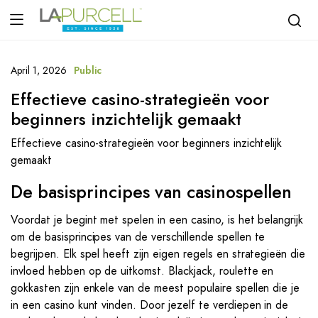
April 1, 2026
Public
Effectieve casino-strategieën voor
beginners inzichtelijk gemaakt
Effectieve casino-strategieën voor beginners inzichtelijk
gemaakt
De basisprincipes van casinospellen
Voordat je begint met spelen in een casino, is het belangrijk
om de basisprincipes van de verschillende spellen te
begrijpen. Elk spel heeft zijn eigen regels en strategieën die
invloed hebben op de uitkomst. Blackjack, roulette en
gokkasten zijn enkele van de meest populaire spellen die je
in een casino kunt vinden. Door jezelf te verdiepen in de