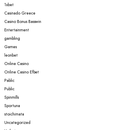
1xbet
Casinado Greece
Casino Bonus Basswin
Entertainment
gambling
Games
leonbet
Online Casino
Online Casino Efbet
Pablic
Public
Spinmills
Sportuna
stoichimata
Uncategorized