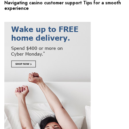
Navigating casino customer support Tips for a smooth
experience