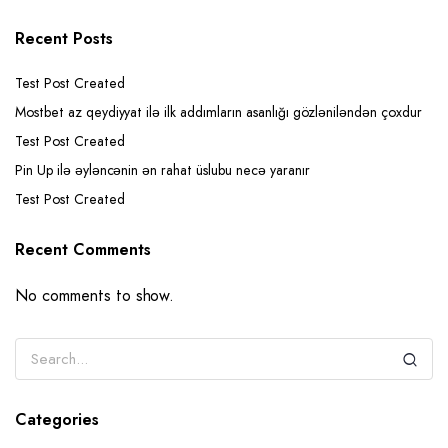
Recent Posts
Test Post Created
Mostbet az qeydiyyat ilə ilk addımların asanlığı gözləniləndən çoxdur
Test Post Created
Pin Up ilə əyləncənin ən rahat üslubu necə yaranır
Test Post Created
Recent Comments
No comments to show.
Categories