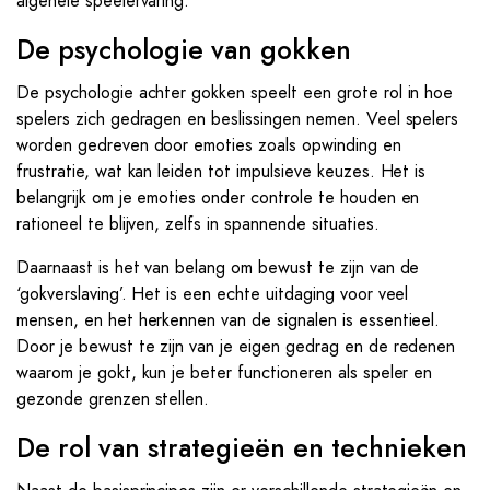
algehele speelervaring.
De psychologie van gokken
De psychologie achter gokken speelt een grote rol in hoe
spelers zich gedragen en beslissingen nemen. Veel spelers
worden gedreven door emoties zoals opwinding en
frustratie, wat kan leiden tot impulsieve keuzes. Het is
belangrijk om je emoties onder controle te houden en
rationeel te blijven, zelfs in spannende situaties.
Daarnaast is het van belang om bewust te zijn van de
‘gokverslaving’. Het is een echte uitdaging voor veel
mensen, en het herkennen van de signalen is essentieel.
Door je bewust te zijn van je eigen gedrag en de redenen
waarom je gokt, kun je beter functioneren als speler en
gezonde grenzen stellen.
De rol van strategieën en technieken