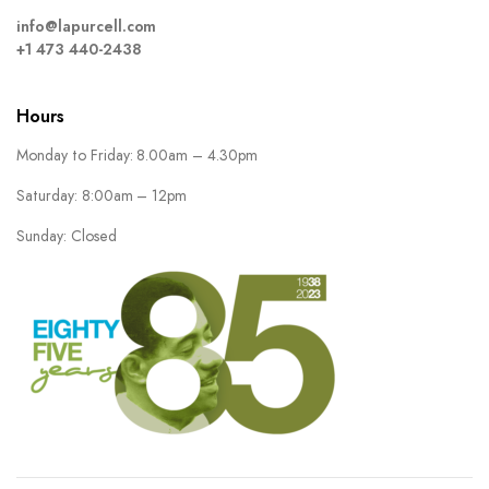
info@lapurcell.com
+1 473 440-2438
Hours
Monday to Friday: 8.00am – 4.30pm
Saturday: 8:00am – 12pm
Sunday: Closed