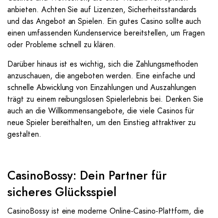
anbieten. Achten Sie auf Lizenzen, Sicherheitsstandards
und das Angebot an Spielen. Ein gutes Casino sollte auch
einen umfassenden Kundenservice bereitstellen, um Fragen
oder Probleme schnell zu klären.
Darüber hinaus ist es wichtig, sich die Zahlungsmethoden
anzuschauen, die angeboten werden. Eine einfache und
schnelle Abwicklung von Einzahlungen und Auszahlungen
trägt zu einem reibungslosen Spielerlebnis bei. Denken Sie
auch an die Willkommensangebote, die viele Casinos für
neue Spieler bereithalten, um den Einstieg attraktiver zu
gestalten.
CasinoBossy: Dein Partner für
sicheres Glücksspiel
CasinoBossy ist eine moderne Online-Casino-Plattform, die