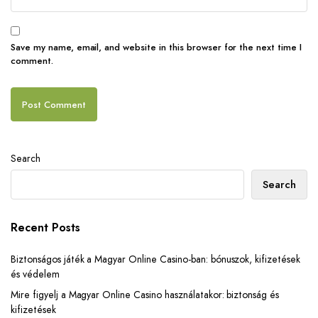
Save my name, email, and website in this browser for the next time I
comment.
Search
Search
Recent Posts
Biztonságos játék a Magyar Online Casino-ban: bónuszok, kifizetések
és védelem
Mire figyelj a Magyar Online Casino használatakor: biztonság és
kifizetések