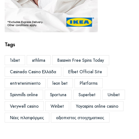
Tags
1xbet
athlima
Basswin Free Spins Today
Casinado Casino Ελλάδα
Efbet Official Site
entretenimiento
leon bet
Platforms
Spinmills online
Sportuna
Superbet
Unibet
Verywell casino
Winbet
Yoyospins online casino
Νέες πλατφόρμες
αξιοπιστες στοιχηματικες