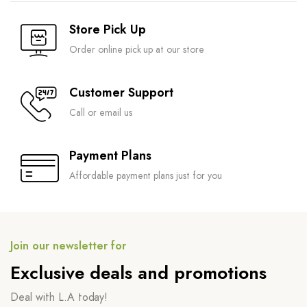
Store Pick Up
Order online pick up at our store
Customer Support
Call or email us
Payment Plans
Affordable payment plans just for you
Join our newsletter for
Exclusive deals and promotions
Deal with L.A today!