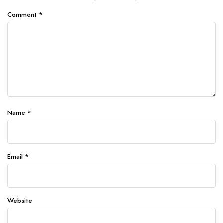
Comment
*
Name
*
Email
*
Website