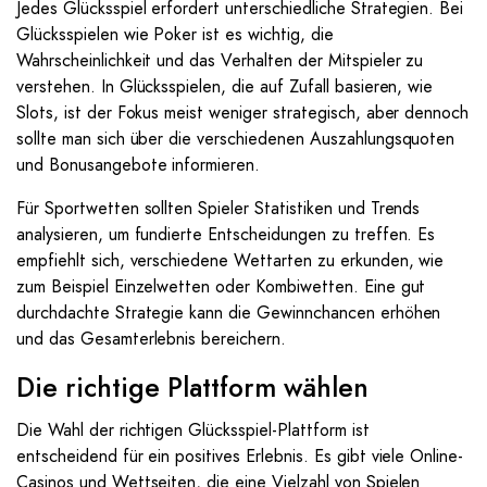
Jedes Glücksspiel erfordert unterschiedliche Strategien. Bei
Glücksspielen wie Poker ist es wichtig, die
Wahrscheinlichkeit und das Verhalten der Mitspieler zu
verstehen. In Glücksspielen, die auf Zufall basieren, wie
Slots, ist der Fokus meist weniger strategisch, aber dennoch
sollte man sich über die verschiedenen Auszahlungsquoten
und Bonusangebote informieren.
Für Sportwetten sollten Spieler Statistiken und Trends
analysieren, um fundierte Entscheidungen zu treffen. Es
empfiehlt sich, verschiedene Wettarten zu erkunden, wie
zum Beispiel Einzelwetten oder Kombiwetten. Eine gut
durchdachte Strategie kann die Gewinnchancen erhöhen
und das Gesamterlebnis bereichern.
Die richtige Plattform wählen
Die Wahl der richtigen Glücksspiel-Plattform ist
entscheidend für ein positives Erlebnis. Es gibt viele Online-
Casinos und Wettseiten, die eine Vielzahl von Spielen