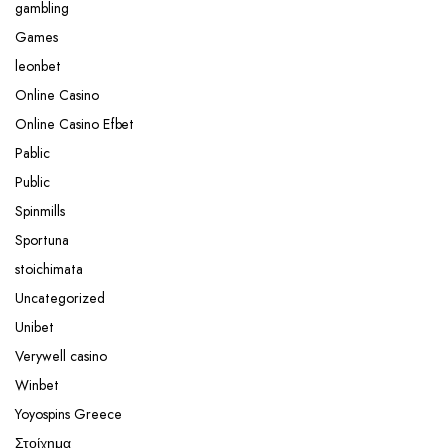
gambling
Games
leonbet
Online Casino
Online Casino Efbet
Pablic
Public
Spinmills
Sportuna
stoichimata
Uncategorized
Unibet
Verywell casino
Winbet
Yoyospins Greece
Στοίχημα