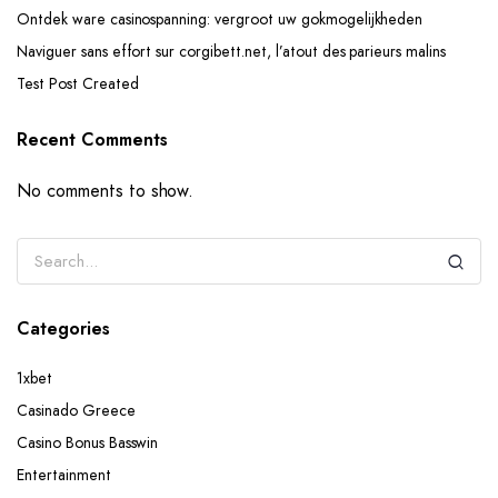
Ontdek ware casinospanning: vergroot uw gokmogelijkheden
Naviguer sans effort sur corgibett.net, l’atout des parieurs malins
Test Post Created
Recent Comments
No comments to show.
Categories
1xbet
Casinado Greece
Casino Bonus Basswin
Entertainment