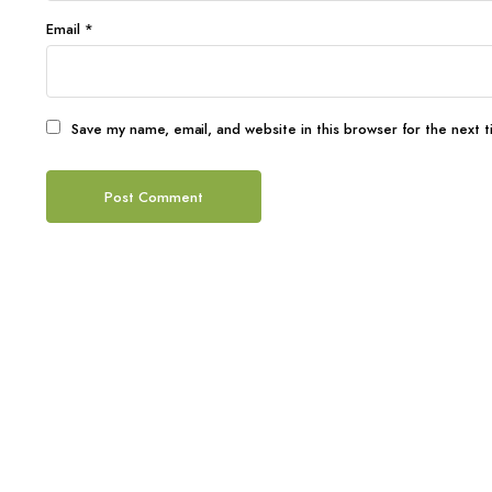
Email
*
Save my name, email, and website in this browser for the next 