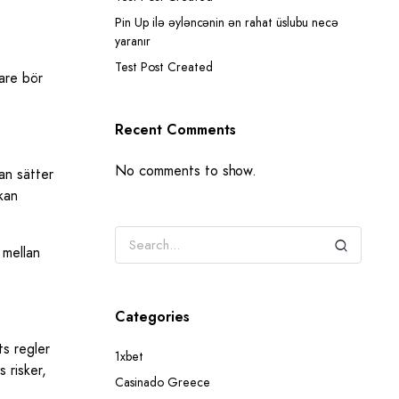
Pin Up ilə əyləncənin ən rahat üslubu necə
yaranır
Test Post Created
lare bör
Recent Comments
No comments to show.
an sätter
kan
 mellan
Categories
ts regler
1xbet
 risker,
Casinado Greece