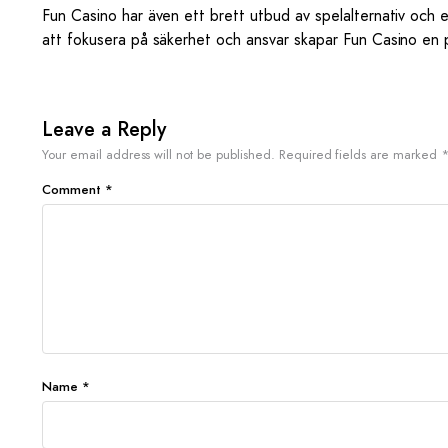
Fun Casino har även ett brett utbud av spelalternativ och 
att fokusera på säkerhet och ansvar skapar Fun Casino en po
Leave a Reply
Your email address will not be published.
Required fields are marked
Comment
*
Name
*