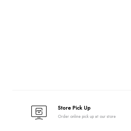
Store Pick Up
Order online pick up at our store