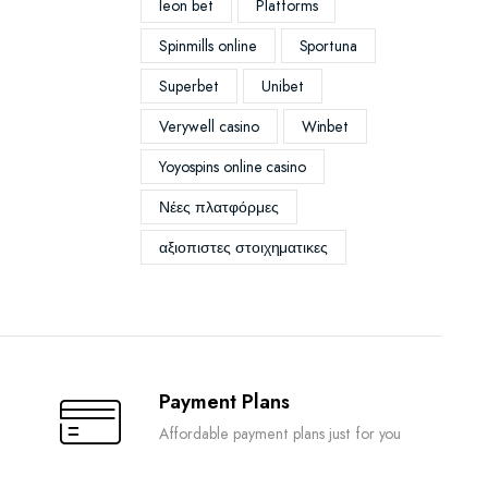
leon bet
Platforms
Spinmills online
Sportuna
Superbet
Unibet
Verywell casino
Winbet
Yoyospins online casino
Νέες πλατφόρμες
αξιοπιστες στοιχηματικες
Payment Plans
Affordable payment plans just for you