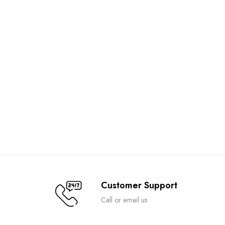
Customer Support
Call or email us