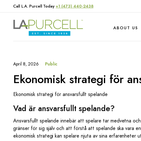
Call L.A. Purcell Today
+1 (473) 440-2438
ABOUT US
April 8, 2026
Public
Hardware
Produce
Ekonomisk strategi för ans
Livestock
Ekonomisk strategi för ansvarsfullt spelande
Vad är ansvarsfullt spelande?
Ansvarsfullt spelande innebär att spelare tar medvetna och 
gränser för sig själv och att förstå att spelande ska vara e
ekonomisk strategi kan spelare njuta av sina erfarenheter ut