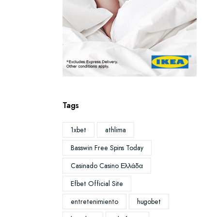
Tags
1xbet
athlima
Basswin Free Spins Today
Casinado Casino Ελλάδα
Efbet Official Site
entretenimiento
hugobet