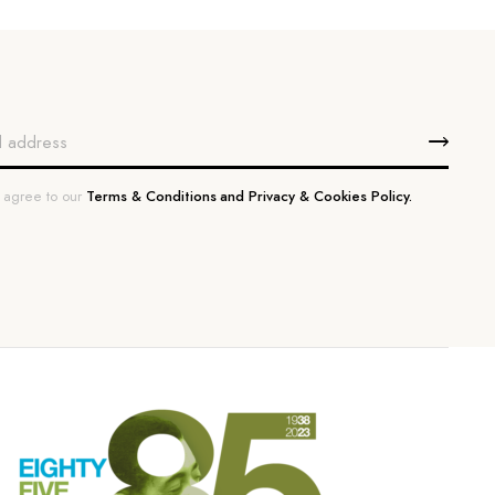
u agree to our
Terms & Conditions and Privacy & Cookies Policy.