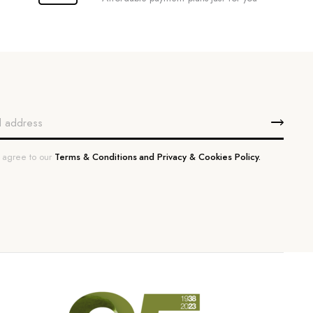
u agree to our
Terms & Conditions and Privacy & Cookies Policy.