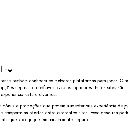
line
rtante também conhecer as melhores plataformas para jogar. O a
pções seguras e confiáveis para os jogadores. Estes sites são
xperiência justa e divertida.
zam bônus e promoções que podem aumentar sua experiência de jo
 comparar as ofertas entre diferentes sites. Essa pesquisa pode
antir que você jogue em um ambiente seguro.