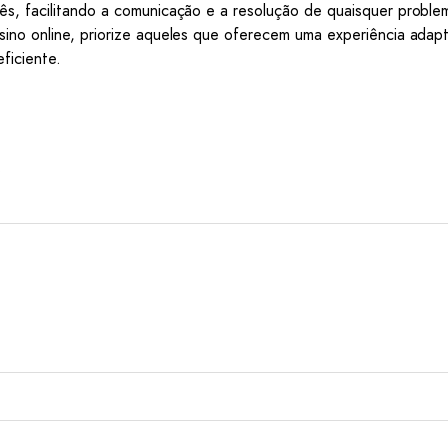
ês, facilitando a comunicação e a resolução de quaisquer probl
sino online, priorize aqueles que oferecem uma experiência adap
ficiente.
*