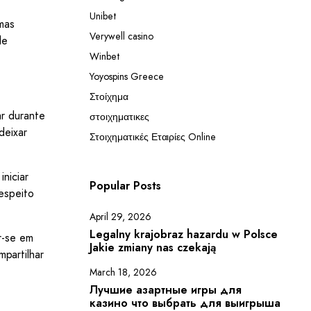
Unibet
mas
Verywell casino
de
Winbet
Yoyospins Greece
Στοίχημα
ar durante
στοιχηματικες
deixar
Στοιχηματικές Εταιρίες Online
niciar
Popular Posts
espeito
April 29, 2026
Legalny krajobraz hazardu w Polsce
ir-se em
Jakie zmiany nas czekają
partilhar
March 18, 2026
Лучшие азартные игры для
казино что выбрать для выигрыша