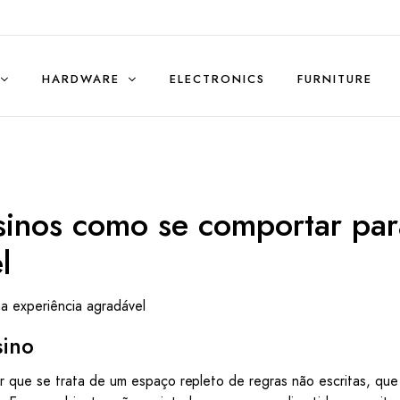
HARDWARE
ELECTRONICS
FURNITURE
Sales & Rentals (Residential)
ssinos como se comportar par
l
a experiência agradável
ino
 que se trata de um espaço repleto de regras não escritas, que