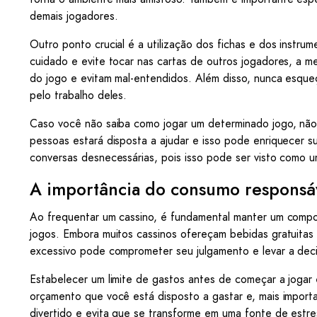
demais jogadores.
Outro ponto crucial é a utilização dos fichas e dos instr
cuidado e evite tocar nas cartas de outros jogadores, a m
do jogo e evitam mal-entendidos. Além disso, nunca esque
pelo trabalho deles.
Caso você não saiba como jogar um determinado jogo, não 
pessoas estará disposta a ajudar e isso pode enriquecer 
conversas desnecessárias, pois isso pode ser visto como 
A importância do consumo responsá
Ao frequentar um cassino, é fundamental manter um compo
jogos. Embora muitos cassinos ofereçam bebidas gratuitas
excessivo pode comprometer seu julgamento e levar a decis
Estabelecer um limite de gastos antes de começar a jogar é
orçamento que você está disposto a gastar e, mais importan
divertido e evita que se transforme em uma fonte de estr