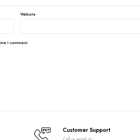
Website
time I comment.
Customer Support
Call or email us