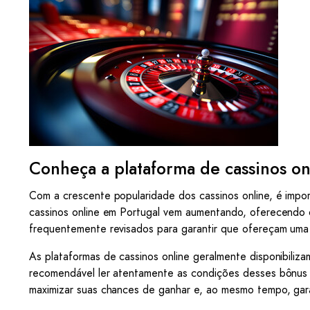
Conheça a plataforma de cassinos on
Com a crescente popularidade dos cassinos online, é impo
cassinos online em Portugal vem aumentando, oferecendo o
frequentemente revisados para garantir que ofereçam uma e
As plataformas de cassinos online geralmente disponibili
recomendável ler atentamente as condições desses bônus e
maximizar suas chances de ganhar e, ao mesmo tempo, gar