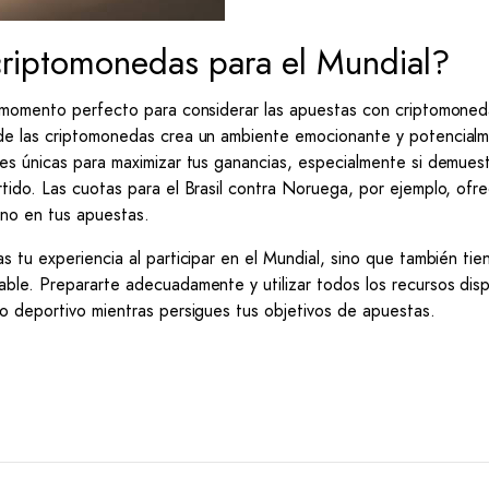
criptomonedas para el Mundial?
l momento perfecto para considerar las apuestas con criptomoned
 de las criptomonedas crea un ambiente emocionante y potencial
des únicas para maximizar tus ganancias, especialmente si demues
tido. Las cuotas para el Brasil contra Noruega, por ejemplo, ofr
rno en tus apuestas.
 tu experiencia al participar en el Mundial, sino que también tien
able. Prepararte adecuadamente y utilizar todos los recursos dis
o deportivo mientras persigues tus objetivos de apuestas.