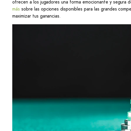
ofrecen a los jugadores una forma emocionante y segura d
más
sobre las opciones disponibles para las grandes compe
maximizar tus ganancias.