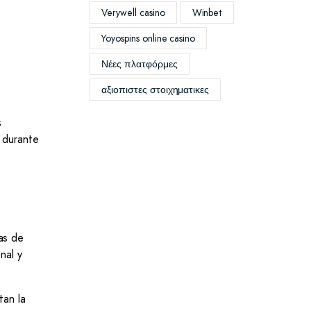
Verywell casino
Winbet
Yoyospins online casino
Νέες πλατφόρμες
αξιοπιστες στοιχηματικες
s
 durante
as de
nal y
tan la