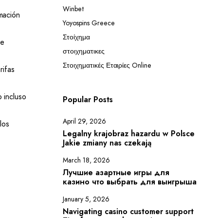
Winbet
mación
Yoyospins Greece
Στοίχημα
te
στοιχηματικες
Στοιχηματικές Εταιρίες Online
rifas
 incluso
Popular Posts
April 29, 2026
los
Legalny krajobraz hazardu w Polsce
Jakie zmiany nas czekają
March 18, 2026
Лучшие азартные игры для
казино что выбрать для выигрыша
January 5, 2026
Navigating casino customer support