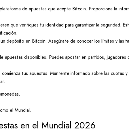
 plataforma de apuestas que acepte Bitcoin. Proporciona la infor
eren que verifiques tu identidad para garantizar la seguridad. Es
ficación.
 un depósito en Bitcoin. Asegúrate de conocer los límites y las ta
de apuestas disponibles. Puedes apostar en partidos, jugadores o
 comienza tus apuestas. Mantente informado sobre las cuotas y 
ar.
tomonedas.
omo el Mundial.
uestas en el Mundial 2026