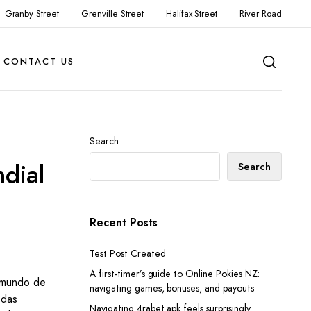
Granby Street
Grenville Street
Halifax Street
River Road
CONTACT US
Search
ndial
Search
Recent Posts
Test Post Created
A first-timer’s guide to Online Pokies NZ:
o mundo de
navigating games, bonuses, and payouts
edas
Navigating 4rabet apk feels surprisingly