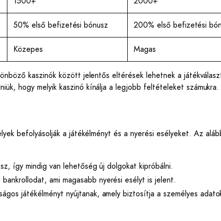
1500+
2000+
50% első befizetési bónusz
200% első befizetési bó
Közepes
Magas
lönböző kaszinók között jelentős eltérések lehetnek a játékválas
ük, hogy melyik kaszinó kínálja a legjobb feltételeket számukra.
lyek befolyásolják a játékélményt és a nyerési esélyeket. Az alá
z, így mindig van lehetőség új dolgokat kipróbálni.
ankrollodat, ami magasabb nyerési esélyt is jelent.
ágos játékélményt nyújtanak, amely biztosítja a személyes adato