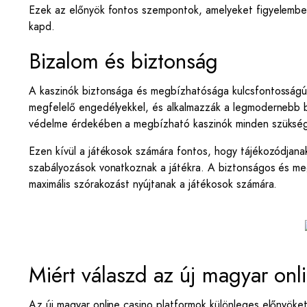
Ezek az előnyök fontos szempontok, amelyeket figyelembe k
kapd.
Bizalom és biztonság
A kaszinók biztonsága és megbízhatósága kulcsfontosságú
megfelelő engedélyekkel, és alkalmazzák a legmodernebb b
védelme érdekében a megbízható kaszinók minden szüksé
Ezen kívül a játékosok számára fontos, hogy tájékozódjanak a
szabályozások vonatkoznak a játékra. A biztonságos és meg
maximális szórakozást nyújtanak a játékosok számára.
Miért válaszd az új magyar onli
Az új magyar online casino platformok különleges előnyöke