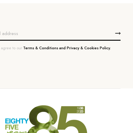
u agree to our
Terms & Conditions and Privacy & Cookies Policy.