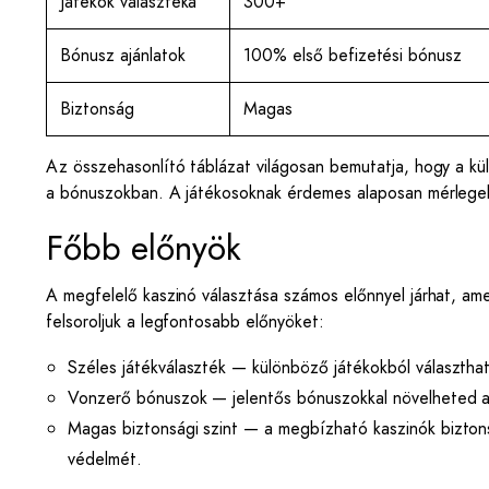
Játékok választéka
300+
Bónusz ajánlatok
100% első befizetési bónusz
Biztonság
Magas
Az összehasonlító táblázat világosan bemutatja, hogy a kü
a bónuszokban. A játékosoknak érdemes alaposan mérlegelni
Főbb előnyök
A megfelelő kaszinó választása számos előnnyel járhat, ame
felsoroljuk a legfontosabb előnyöket:
Széles játékválaszték — különböző játékokból választhats
Vonzerő bónuszok — jelentős bónuszokkal növelheted a b
Magas biztonsági szint — a megbízható kaszinók biztons
védelmét.