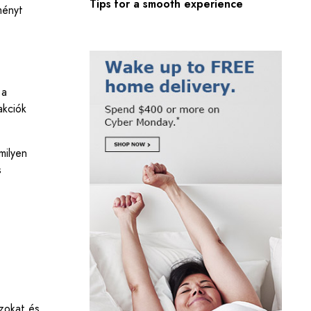
Tips for a smooth experience
ményt
 a
akciók
milyen
s
szokat és