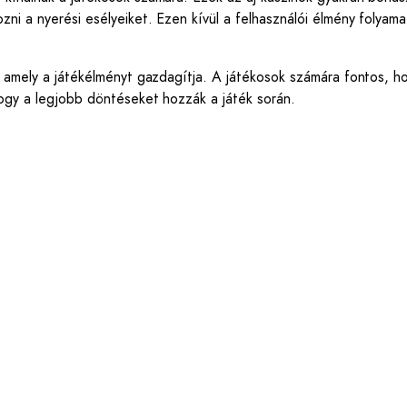
zni a nyerési esélyeiket. Ezen kívül a felhasználói élmény folyam
k, amely a játékélményt gazdagítja. A játékosok számára fontos, h
hogy a legjobb döntéseket hozzák a játék során.