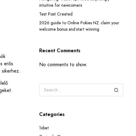
intuitive for newcomers
Test Post Created
2026 guide to Online Pokies NZ: claim your
welcome bonus and start winning
Recent Comments
nók
és erős
No comments to show.
 sikerhez.
lelő
égeket.
Categories
1xbet