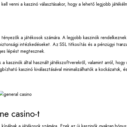
ell venni a kaszinó választásakor, hogy a lehető legjobb játékél
 tényezők a játékosok számára. A legjobb kaszinók rendelkeznek
iztonsági intézkedéseket. Az SSL titkosítás és a pénzügyi tranz
ges lépést megtesznek.
 kaszinók által használt játékszoftverekről, valamint arról, hogy 
bízható kaszinó kiválasztásával minimalizálhatók a kockázatok, é
ne casino-t
t kínálnak a játékosok számára. Ezek az új kaszinók gyakran bónu