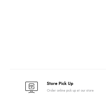
Store Pick Up
Order online pick up at our store