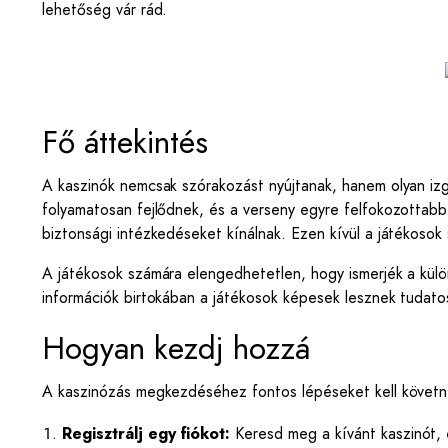
lehetőség vár rád.
Fő áttekintés
A kaszinók nemcsak szórakozást nyújtanak, hanem olyan iz
folyamatosan fejlődnek, és a verseny egyre felfokozottabb
biztonsági intézkedéseket kínálnak. Ezen kívül a játékosok 
A játékosok számára elengedhetetlen, hogy ismerjék a külö
információk birtokában a játékosok képesek lesznek tudatos
Hogyan kezdj hozzá
A kaszinózás megkezdéséhez fontos lépéseket kell követned
Regisztrálj egy fiókot:
Keresd meg a kívánt kaszinót, 