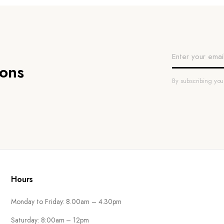
ions
By subscribing yo
Hours
Monday to Friday: 8.00am – 4.30pm
Saturday: 8:00am – 12pm