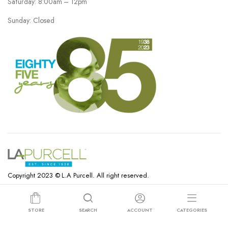
Saturday: 8:00am – 12pm
Sunday: Closed
Copyright 2023 © L.A Purcell. All right reserved.
STORE
SEARCH
ACCOUNT
CATEGORIES