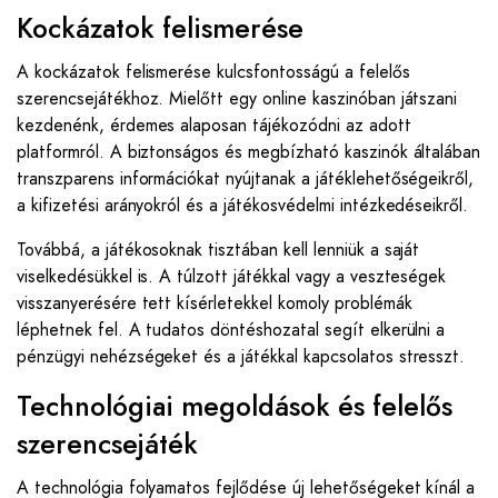
Kockázatok felismerése
A kockázatok felismerése kulcsfontosságú a felelős
szerencsejátékhoz. Mielőtt egy online kaszinóban játszani
kezdenénk, érdemes alaposan tájékozódni az adott
platformról. A biztonságos és megbízható kaszinók általában
transzparens információkat nyújtanak a játéklehetőségeikről,
a kifizetési arányokról és a játékosvédelmi intézkedéseikről.
Továbbá, a játékosoknak tisztában kell lenniük a saját
viselkedésükkel is. A túlzott játékkal vagy a veszteségek
visszanyerésére tett kísérletekkel komoly problémák
léphetnek fel. A tudatos döntéshozatal segít elkerülni a
pénzügyi nehézségeket és a játékkal kapcsolatos stresszt.
Technológiai megoldások és felelős
szerencsejáték
A technológia folyamatos fejlődése új lehetőségeket kínál a