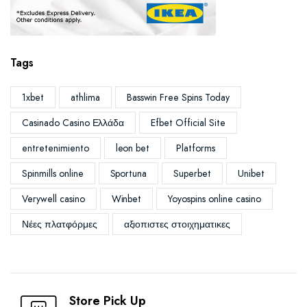
Tags
1xbet
athlima
Basswin Free Spins Today
Casinado Casino Ελλάδα
Efbet Official Site
entretenimiento
leon bet
Platforms
Spinmills online
Sportuna
Superbet
Unibet
Verywell casino
Winbet
Yoyospins online casino
Νέες πλατφόρμες
αξιοπιστες στοιχηματικες
Store Pick Up