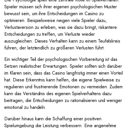
Spieler müssen sich ihrer eigenen psychologischen Muster
bewusst sein, um ihre Entscheidungen im Casino zu
optimieren. Beispielsweise neigen viele Spieler dazu,
Verlustaversion zu erleben, was sie dazu bringt, riskantere
Entscheidungen zu treffen, um Verluste wieder
auszugleichen. Dieses Verhalten kann zu einem Teufelskreis
führen, der letztendlich zu größeren Verlusten führt.
Ein wichtiger Teil der psychologischen Vorbereitung ist das
Setzen realistischer Erwartungen. Spieler sollten sich darüber
im Klaren sein, dass das Casino langfristig immer einen Vorteil
hat. Diese Erkenntnis kann helfen, die eigene Spielweise zu
regulieren und frustrierende Emotionen zu vermeiden. Zudem
kann das Verständnis des eigenen Spielverhaltens dazu
beitragen, die Entscheidungen zu rationalisieren und weniger
emotional zu handeln.
Darüber hinaus kann die Schaffung einer positiven
Spielumgebung die Leistung verbessern. Eine angenehme