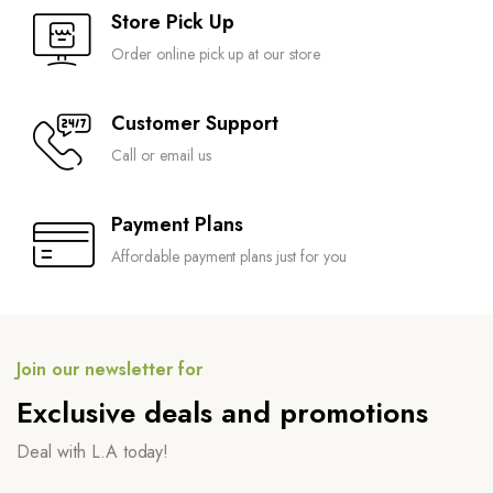
Store Pick Up
Order online pick up at our store
Customer Support
Call or email us
Payment Plans
Affordable payment plans just for you
Join our newsletter for
Exclusive deals and promotions
Deal with L.A today!