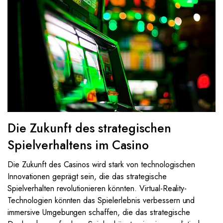
Die Zukunft des strategischen
Spielverhaltens im Casino
Die Zukunft des Casinos wird stark von technologischen
Innovationen geprägt sein, die das strategische
Spielverhalten revolutionieren könnten. Virtual-Reality-
Technologien könnten das Spielerlebnis verbessern und
immersive Umgebungen schaffen, die das strategische