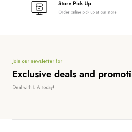
Store Pick Up
Order online pick up at our store
Join our newsletter for
Exclusive deals and promot
Deal with L.A today!