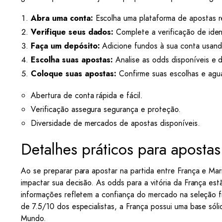
Abra uma conta:
Escolha uma plataforma de apostas re
Verifique seus dados:
Complete a verificação de iden
Faça um depósito:
Adicione fundos à sua conta usan
Escolha suas apostas:
Analise as odds disponíveis e 
Coloque suas apostas:
Confirme suas escolhas e aguar
Abertura de conta rápida e fácil.
Verificação assegura segurança e proteção.
Diversidade de mercados de apostas disponíveis.
Detalhes práticos para apostas
Ao se preparar para apostar na partida entre França e Ma
impactar sua decisão. As odds para a vitória da França est
informações refletem a confiança do mercado na seleção f
de 7.5/10 dos especialistas, a França possui uma base só
Mundo.