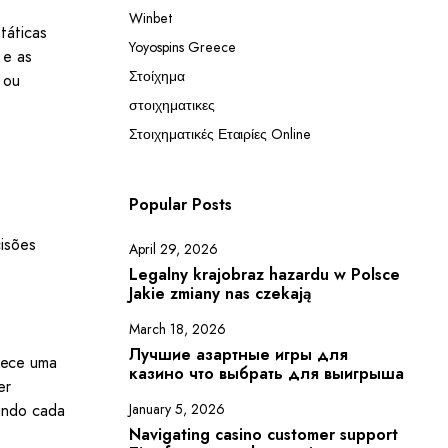
Winbet
táticas
Yoyospins Greece
 e as
Στοίχημα
 ou
στοιχηματικες
Στοιχηματικές Εταιρίες Online
Popular Posts
cisões
April 29, 2026
Legalny krajobraz hazardu w Polsce
Jakie zmiany nas czekają
March 18, 2026
Лучшие азартные игры для
rece uma
казино что выбрать для выигрыша
er
nando cada
January 5, 2026
Navigating casino customer support