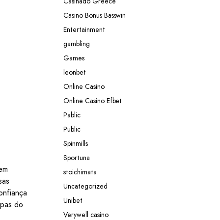
Casinado Greece
Casino Bonus Basswin
Entertainment
gambling
Games
leonbet
Online Casino
Online Casino Efbet
Pablic
Public
Spinmills
Sportuna
dem
stoichimata
sas
Uncategorized
onfiança
Unibet
opas do
Verywell casino