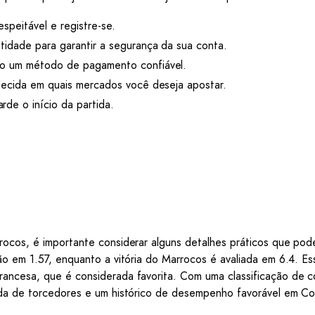
speitável e registre-se.
tidade para garantir a segurança da sua conta.
do um método de pagamento confiável.
decida em quais mercados você deseja apostar.
de o início da partida.
rrocos, é importante considerar alguns detalhes práticos que po
ão em 1.57, enquanto a vitória do Marrocos é avaliada em 6.4. Es
rancesa, que é considerada favorita. Com uma classificação de c
lida de torcedores e um histórico de desempenho favorável em C