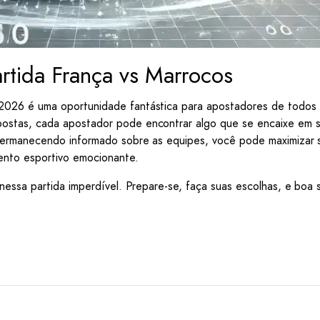
artida França vs Marrocos
026 é uma oportunidade fantástica para apostadores de todos o
ostas, cada apostador pode encontrar algo que se encaixe em 
 permanecendo informado sobre as equipes, você pode maximizar 
ento esportivo emocionante.
nessa partida imperdível. Prepare-se, faça suas escolhas, e boa 