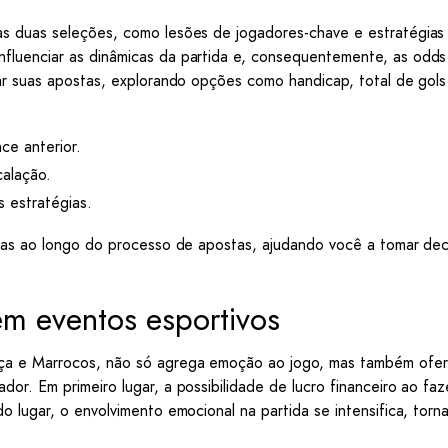
as duas seleções, como lesões de jogadores-chave e estratégias 
fluenciar as dinâmicas da partida e, consequentemente, as odds
car suas apostas, explorando opções como handicap, total de gols
ce anterior.
calação.
 estratégias.
osas ao longo do processo de apostas, ajudando você a tomar de
em eventos esportivos
ança e Marrocos, não só agrega emoção ao jogo, mas também ofe
or. Em primeiro lugar, a possibilidade de lucro financeiro ao faz
o lugar, o envolvimento emocional na partida se intensifica, tor