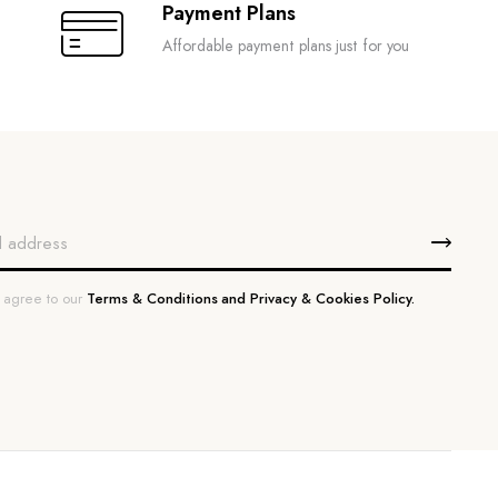
Payment Plans
Affordable payment plans just for you
u agree to our
Terms & Conditions and Privacy & Cookies Policy.