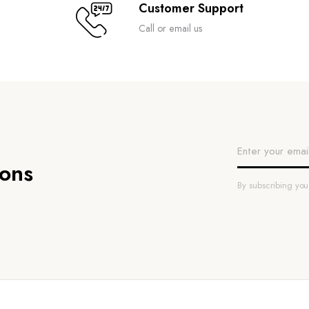
Customer Support
Call or email us
ions
By subscribing yo